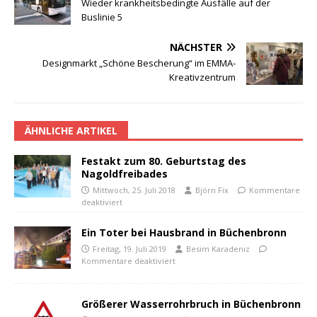
Wieder krankheitsbedingte Ausfälle auf der
Buslinie 5
NÄCHSTER
Designmarkt „Schöne Bescherung“ im EMMA-
Kreativzentrum
ÄHNLICHE ARTIKEL
Festakt zum 80. Geburtstag des
Nagoldfreibades
Mittwoch, 25. Juli 2018
Björn Fix
Kommentare
deaktiviert
Ein Toter bei Hausbrand in Büchenbronn
Freitag, 19. Juli 2019
Besim Karadeniz
Kommentare deaktiviert
Größerer Wasserrohrbruch in Büchenbronn