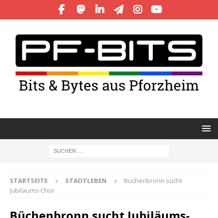
STARTSEITE
STADTLEBEN
Büchenbronn sucht
Jubiläums-Chor
Büchenbronn sucht Jubiläums-