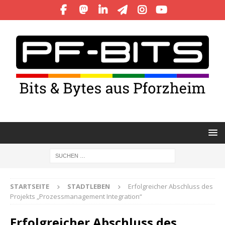
STARTSEITE
STADTLEBEN
Erfolgreicher Abschluss des
Projekts „Prozessmanagement Integration“
Erfolgreicher Abschluss des