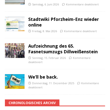
Samstag, 6. Juni 2026
Kommentare deaktiviert
Stadtwiki Pforzheim-Enz wieder
online
Freitag, 8. Mai 2026
Kommentare deaktiviert
Aufzeichnung des 65.
Fasnetsumzugs Dillweißenstein
Sonntag, 15. Februar 2026
Kommentare
deaktiviert
We’ll be back.
Donnerstag, 11. Dezember 2025
Kommentare
deaktiviert
CHRONOLOGISCHES ARCHIV