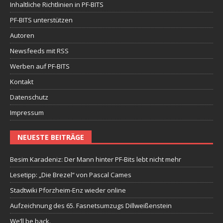
Inhaltliche Richtlinien in PF-BITS
PF-BITS unterstützen
Autoren
Newsfeeds mit RSS
Werben auf PF-BITS
Kontakt
Datenschutz
Impressum
NEUESTE BEITRÄGE
Besim Karadeniz: Der Mann hinter PF-Bits lebt nicht mehr
Lesetipp: „Die Brezel“ von Pascal Cames
Stadtwiki Pforzheim-Enz wieder online
Aufzeichnung des 65. Fasnetsumzugs Dillweißenstein
We’ll be back.