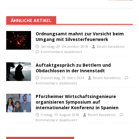
ÄHNLICHE ARTIKEL
Ordnungsamt mahnt zur Vorsicht beim
Umgang mit Silvesterfeuerwerk
Samstag, 29. Dezember 2018
Besim Karadeniz
Kommentare deaktiviert
Auftaktgespräch zu Bettlern und
Obdachlosen in der Innenstadt
Donnerstag, 28. März 2024
Besim Karadeniz
Kommentare deaktiviert
Pforzheimer Wirtschaftsingenieure
organisieren Symposium auf
internationaler Konferenz in Spanien
Freitag, 10. August 2018
Besim Karadeniz
Kommentare deaktiviert