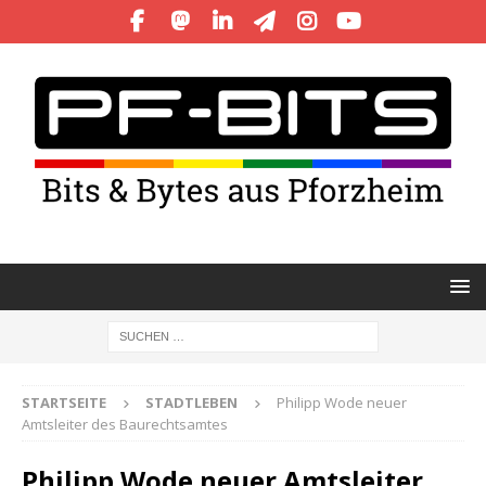
STARTSEITE
STADTLEBEN
Philipp Wode neuer
Amtsleiter des Baurechtsamtes
Philipp Wode neuer Amtsleiter