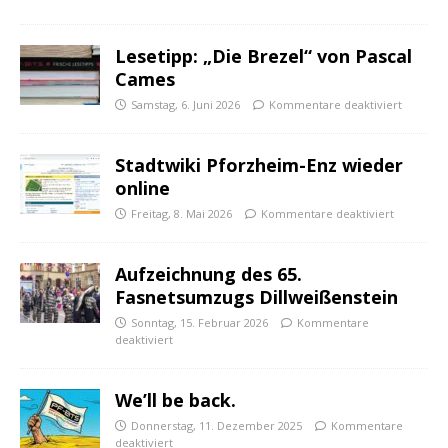
Lesetipp: „Die Brezel“ von Pascal
Cames
Samstag, 6. Juni 2026
Kommentare deaktiviert
Stadtwiki Pforzheim-Enz wieder
online
Freitag, 8. Mai 2026
Kommentare deaktiviert
Aufzeichnung des 65.
Fasnetsumzugs Dillweißenstein
Sonntag, 15. Februar 2026
Kommentare
deaktiviert
We’ll be back.
Donnerstag, 11. Dezember 2025
Kommentare
deaktiviert