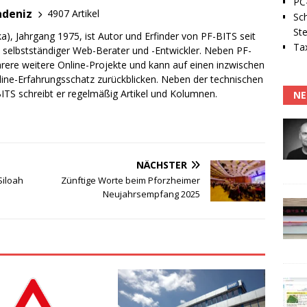
PC-
adeniz
4907 Artikel
Sc
Ste
a), Jahrgang 1975, ist Autor und Erfinder von PF-BITS seit
Tax
ch selbstständiger Web-Berater und -Entwickler. Neben PF-
rere weitere Online-Projekte und kann auf einen inzwischen
line-Erfahrungsschatz zurückblicken. Neben der technischen
TS schreibt er regelmäßig Artikel und Kolumnen.
NE
NÄCHSTER
Siloah
Zünftige Worte beim Pforzheimer
Neujahrsempfang 2025