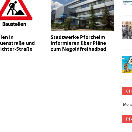
len in
Stadtwerke Pforzheim
auenstraße und
informieren über Pläne
ichter-Straße
zum Nagoldfreibadbad
CH
PF