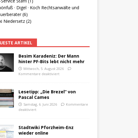
Service Staffl (1)
hönfuß · Digel · Koch Rechtsanwälte und
uerberater (6)
i Niedersetz (2)
UESTE ARTIKEL
Besim Karadeniz: Der Mann
hinter PF-Bits lebt nicht mehr
Mittwoch, 5. August 2026
Kommentare deaktiviert
Lesetipp: „Die Brezel“ von
Pascal Cames
Samstag, 6. Juni 2026
Kommentare
deaktiviert
Stadtwiki Pforzheim-Enz
wieder online