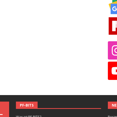
PF-BITS
NE
Was ist PF-BITS?
Besim