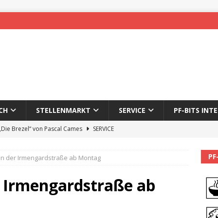
CH
STELLENMARKT
SERVICE
PF-BITS INT
 „Die Brezel“ von Pascal Cames
SERVICE
forzheim-Enz wieder online
STADTLEBEN
PF
in der Irmengardstraße ab Montag
eichnung des 65. Fasnetsumzugs Dillweißenstein
r Irmengardstraße ab
]
We’ll be back.
PF-BITS INTERN
Karadeniz: Der Mann hinter PF-Bits lebt nicht mehr
ALLGEMEIN