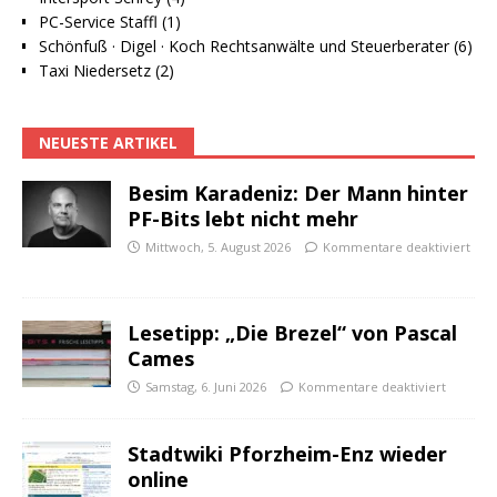
PC-Service Staffl (1)
Schönfuß · Digel · Koch Rechtsanwälte und Steuerberater (6)
Taxi Niedersetz (2)
NEUESTE ARTIKEL
Besim Karadeniz: Der Mann hinter
PF-Bits lebt nicht mehr
Mittwoch, 5. August 2026
Kommentare deaktiviert
Lesetipp: „Die Brezel“ von Pascal
Cames
Samstag, 6. Juni 2026
Kommentare deaktiviert
Stadtwiki Pforzheim-Enz wieder
online