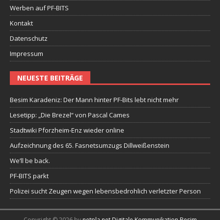
Werben auf PF-BITS
Kontakt
Datenschutz
Impressum
NEUESTE BEITRÄGE
Besim Karadeniz: Der Mann hinter PF-Bits lebt nicht mehr
Lesetipp: „Die Brezel“ von Pascal Cames
Stadtwiki Pforzheim-Enz wieder online
Aufzeichnung des 65. Fasnetsumzugs Dillweißenstein
We’ll be back.
PF-BITS parkt
Polizei sucht Zeugen wegen lebensbedrohlich verletzter Person
Copyright © 2026 by
netpla.net Digitale Kommunikation Besim