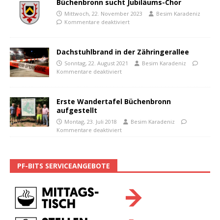
Büchenbronn sucht Jubiläums-Chor
Mittwoch, 22. November 2023
Besim Karadeniz
Kommentare deaktiviert
Dachstuhlbrand in der Zähringerallee
Sonntag, 22. August 2021
Besim Karadeniz
Kommentare deaktiviert
Erste Wandertafel Büchenbronn
aufgestellt
Montag, 23. Juli 2018
Besim Karadeniz
Kommentare deaktiviert
PF-BITS SERVICEANGEBOTE