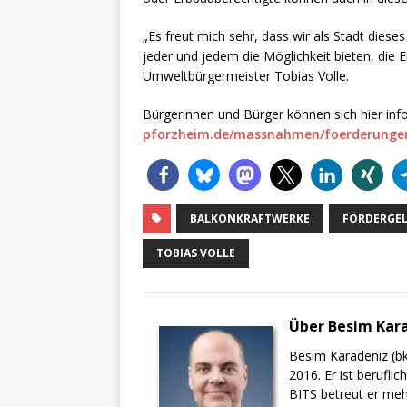
„Es freut mich sehr, dass wir als Stadt die
jeder und jedem die Möglichkeit bieten, die 
Umweltbürgermeister Tobias Volle.
Bürgerinnen und Bürger können sich hier inf
pforzheim.de/massnahmen/foerderunge
BALKONKRAFTWERKE
FÖRDERGE
TOBIAS VOLLE
Über Besim Kar
Besim Karadeniz (bk
2016. Er ist berufli
BITS betreut er meh