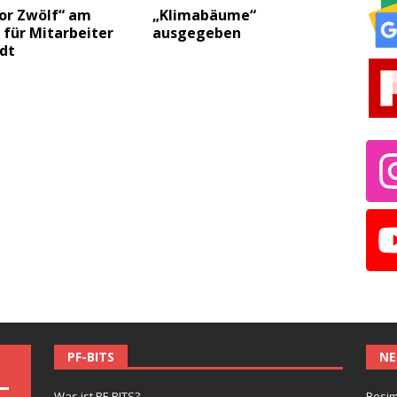
vor Zwölf“ am
„Klimabäume“
 für Mitarbeiter
ausgegeben
dt
PF-BITS
NE
Was ist PF-BITS?
Besim