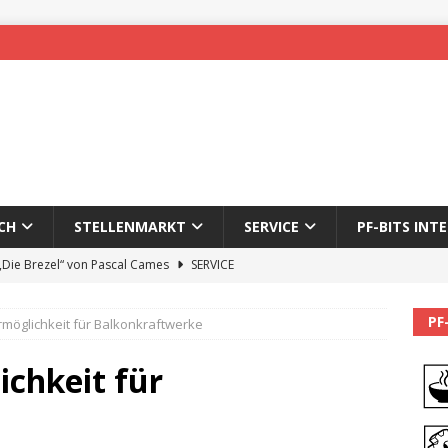
CH
STELLENMARKT
SERVICE
PF-BITS INT
 „Die Brezel“ von Pascal Cames
SERVICE
forzheim-Enz wieder online
STADTLEBEN
PF
rmöglichkeit für Balkonkraftwerke
eichnung des 65. Fasnetsumzugs Dillweißenstein
ichkeit für
]
We’ll be back.
PF-BITS INTERN
Karadeniz: Der Mann hinter PF-Bits lebt nicht mehr
ALLGEMEIN