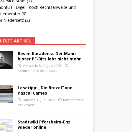
Service Staffl (1)
hönfuß · Digel · Koch Rechtsanwälte und
uerberater (6)
i Niedersetz (2)
UESTE ARTIKEL
Besim Karadeniz: Der Mann
hinter PF-Bits lebt nicht mehr
Mittwoch, 5. August 2026
Kommentare deaktiviert
Lesetipp: „Die Brezel“ von
Pascal Cames
Samstag, 6. Juni 2026
Kommentare
deaktiviert
Stadtwiki Pforzheim-Enz
wieder online