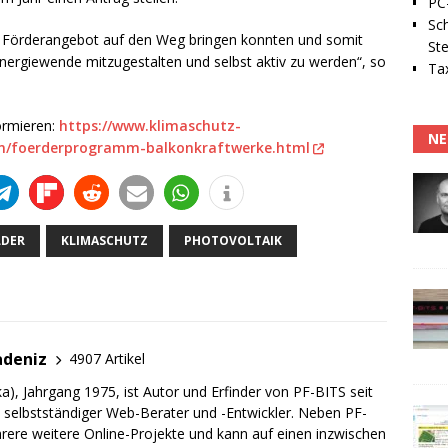
PC-
Sc
ses Förderangebot auf den Weg bringen konnten und somit
Ste
Energiewende mitzugestalten und selbst aktiv zu werden“, so
Tax
ormieren:
https://www.klimaschutz-
NE
n/foerderprogramm-balkonkraftwerke.html
LDER
KLIMASCHUTZ
PHOTOVOLTAIK
adeniz
4907 Artikel
a), Jahrgang 1975, ist Autor und Erfinder von PF-BITS seit
ch selbstständiger Web-Berater und -Entwickler. Neben PF-
rere weitere Online-Projekte und kann auf einen inzwischen