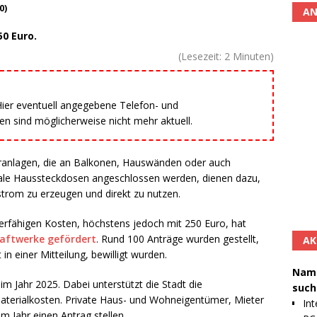
0)
AN
50 Euro.
(Lesezeit:
2
Minuten)
 Hier eventuell angegebene Telefon- und
 sind möglicherweise nicht mehr aktuell.
aranlagen, die an Balkonen, Hauswänden oder auch
male Haussteckdosen angeschlossen werden, dienen dazu,
trom zu erzeugen und direkt zu nutzen.
erfähigen Kosten, höchstens jedoch mit 250 Euro, hat
raftwerke gefördert
. Rund 100 Anträge wurden gestellt,
AK
in einer Mitteilung, bewilligt wurden.
Namh
im Jahr 2025. Dabei unterstützt die Stadt die
such
aterialkosten. Private Haus- und Wohneigentümer, Mieter
Int
 Jahr einen Antrag stellen.