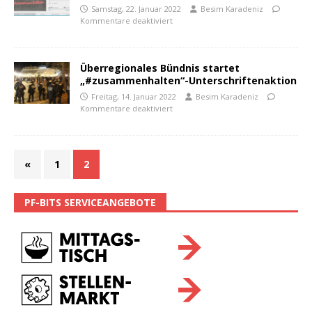
Samstag, 22. Januar 2022
Besim Karadeniz
Kommentare deaktiviert
Überregionales Bündnis startet
„#zusammenhalten“-Unterschriftenaktion
Freitag, 14. Januar 2022
Besim Karadeniz
Kommentare deaktiviert
«
1
2
PF-BITS SERVICEANGEBOTE