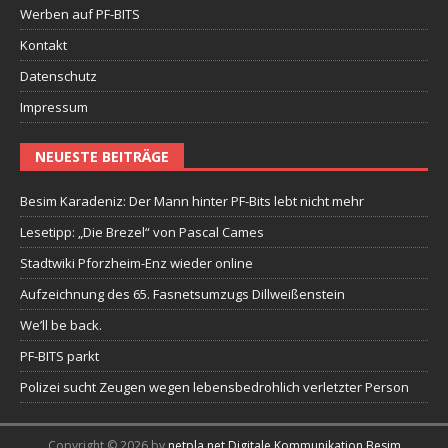
Werben auf PF-BITS
Kontakt
Datenschutz
Impressum
NEUESTE BEITRÄGE
Besim Karadeniz: Der Mann hinter PF-Bits lebt nicht mehr
Lesetipp: „Die Brezel“ von Pascal Cames
Stadtwiki Pforzheim-Enz wieder online
Aufzeichnung des 65. Fasnetsumzugs Dillweißenstein
We’ll be back.
PF-BITS parkt
Polizei sucht Zeugen wegen lebensbedrohlich verletzter Person
Copyright © 2026 by
netpla.net Digitale Kommunikation Besim