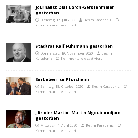
Journalist Olaf Lorch-Gerstenmaier
gestorben
Dienstag, 12. Juli 2022
Besim Karadeniz
Kommentare deaktiviert
Stadtrat Ralf Fuhrmann gestorben
Donnerstag, 19. November 2020
Besim
Karadeniz
Kommentare deaktiviert
Ein Leben für Pforzheim
Sonntag, 18. Oktober 2020
Besim Karadeniz
Kommentare deaktiviert
„Bruder Martin“ Martin Ngoubamdjum
gestorben
Mittwoch, 1. April 2020
Besim Karadeniz
Kommentare deaktiviert