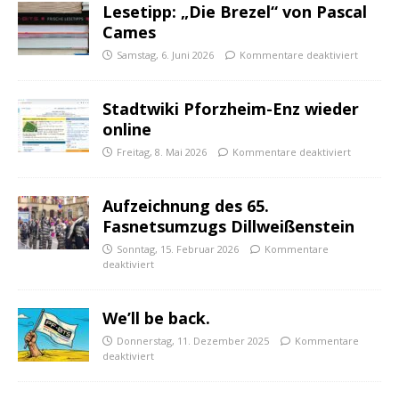
Lesetipp: „Die Brezel“ von Pascal
Cames
Samstag, 6. Juni 2026
Kommentare deaktiviert
Stadtwiki Pforzheim-Enz wieder
online
Freitag, 8. Mai 2026
Kommentare deaktiviert
Aufzeichnung des 65.
Fasnetsumzugs Dillweißenstein
Sonntag, 15. Februar 2026
Kommentare
deaktiviert
We’ll be back.
Donnerstag, 11. Dezember 2025
Kommentare
deaktiviert