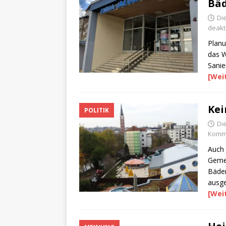
Bä
Di
deakti
Planu
das W
Sanie
[Wei
Kei
POLITIK
Di
Komme
Auch 
Gemei
Bäder
ausge
[Wei