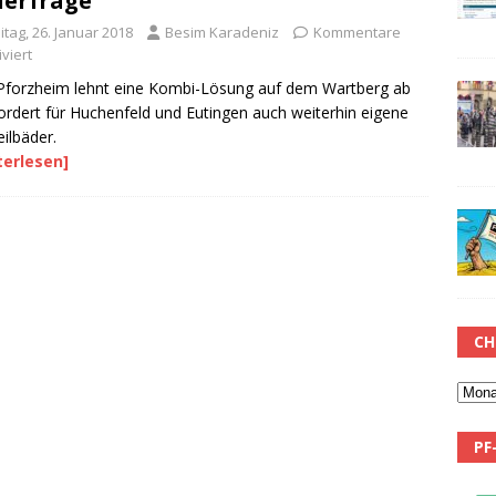
erfrage
itag, 26. Januar 2018
Besim Karadeniz
Kommentare
viert
forzheim lehnt eine Kombi-Lösung auf dem Wartberg ab
ordert für Huchenfeld und Eutingen auch weiterhin eigene
eilbäder.
terlesen]
CH
PF