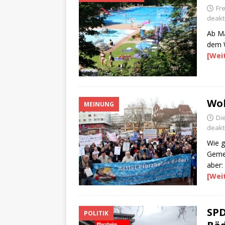
Fre
deakti
Ab Ma
dem W
[Wei
Woh
MEINUNG
Di
deakti
Wie g
Gemei
aber:
[Wei
SPD
POLITIK