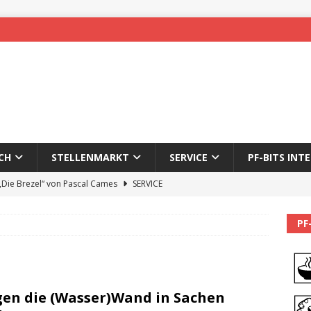
CH
STELLENMARKT
SERVICE
PF-BITS INT
 „Die Brezel“ von Pascal Cames
SERVICE
forzheim-Enz wieder online
STADTLEBEN
PF
eichnung des 65. Fasnetsumzugs Dillweißenstein
]
We’ll be back.
PF-BITS INTERN
en die (Wasser)Wand in Sachen
Karadeniz: Der Mann hinter PF-Bits lebt nicht mehr
ALLGEMEIN