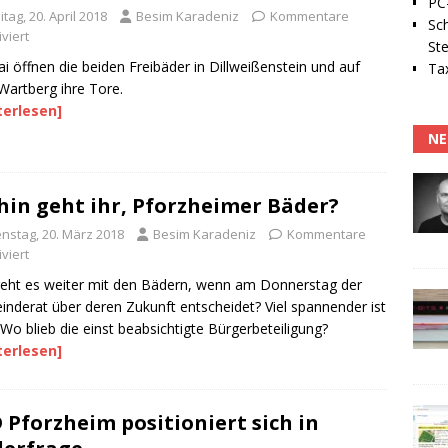
PC-
itag, 20. April 2018
Besim Karadeniz
Kommentare
Sc
viert
Ste
i öffnen die beiden Freibäder in Dillweißenstein und auf
Tax
artberg ihre Tore.
terlesen]
NE
in geht ihr, Pforzheimer Bäder?
enstag, 20. März 2018
Besim Karadeniz
Kommentare
viert
eht es weiter mit den Bädern, wenn am Donnerstag der
nderat über deren Zukunft entscheidet? Viel spannender ist
 Wo blieb die einst beabsichtigte Bürgerbeteiligung?
terlesen]
 Pforzheim positioniert sich in