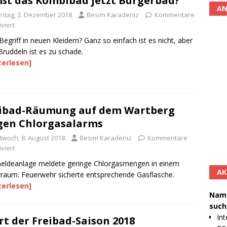
ßt das Kombibad jetzt Bürgerbad?
AN
ntag, 3. Dezember 2018
Besim Karadeniz
Kommentare
viert
 Begriff in neuen Kleidern? Ganz so einfach ist es nicht, aber
ruddeln ist es zu schade.
terlesen]
ibad-Räumung auf dem Wartberg
en Chlorgasalarms
ttwoch, 8. August 2018
Besim Karadeniz
Kommentare
viert
eldeanlage meldete geringe Chlorgasmengen in einem
AK
raum. Feuerwehr sicherte entsprechende Gasflasche.
terlesen]
Namh
such
Int
rt der Freibad-Saison 2018