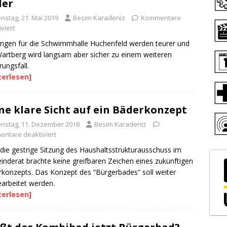
der
enstag, 21. Mai 2019
Besim Karadeniz
Kommentare
viert
ngen für die Schwimmhalle Huchenfeld werden teurer und
artberg wird langsam aber sicher zu einem weiteren
rungsfall.
terlesen]
ne klare Sicht auf ein Bäderkonzept
enstag, 11. Dezember 2018
Besim Karadeniz
ntare deaktiviert
die gestrige Sitzung des Haushaltsstrukturausschuss im
nderat brachte keine greifbaren Zeichen eines zukünftigen
konzepts. Das Konzept des “Bürgerbades” soll weiter
arbeitet werden.
terlesen]