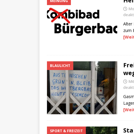
Hei
MEINUNG
Mo
deakti
Alter
zum B
[Wei
Fre
BLAULICHT
weg
Mi
deakti
Gasm
Lager
[Wei
Sta
SPORT & FREIZEIT