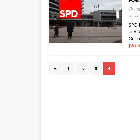
Bäd
Fre
deakti
SPD P
und f
Ortst
[Wei
«
1
…
3
4