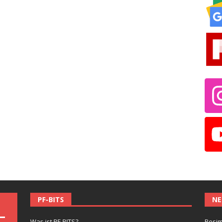
PF-BITS
NE
Was ist PF-BITS?
Besim