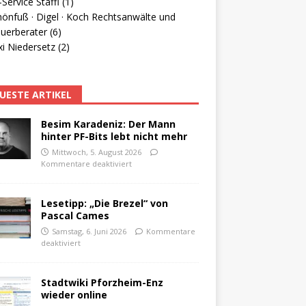
Service Staffl (1)
hönfuß · Digel · Koch Rechtsanwälte und
uerberater (6)
i Niedersetz (2)
UESTE ARTIKEL
Besim Karadeniz: Der Mann
hinter PF-Bits lebt nicht mehr
Mittwoch, 5. August 2026
Kommentare deaktiviert
Lesetipp: „Die Brezel“ von
Pascal Cames
Samstag, 6. Juni 2026
Kommentare
deaktiviert
Stadtwiki Pforzheim-Enz
wieder online