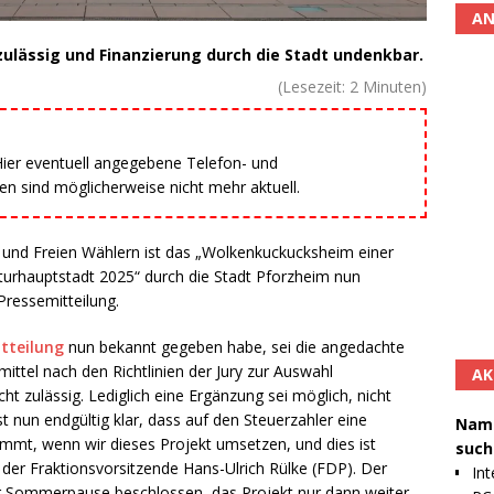
AN
zulässig und Finanzierung durch die Stadt undenkbar.
(Lesezeit:
2
Minuten)
 Hier eventuell angegebene Telefon- und
 sind möglicherweise nicht mehr aktuell.
 und Freien Wählern ist das „Wolkenkuckucksheim einer
turhauptstadt 2025“ durch die Stadt Pforzheim nun
 Pressemitteilung.
tteilung
nun bekannt gegeben habe, sei die angedachte
ttel nach den Richtlinien der Jury zur Auswahl
AK
t zulässig. Lediglich eine Ergänzung sei möglich, nicht
ist nun endgültig klar, dass auf den Steuerzahler eine
Namh
mmt, wenn wir dieses Projekt umsetzen, und dies ist
such
so der Fraktionsvorsitzende Hans-Ulrich Rülke (FDP). Der
Int
r Sommerpause beschlossen, das Projekt nur dann weiter