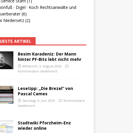
Service Staffl (1)
hönfuß · Digel · Koch Rechtsanwälte und
uerberater (6)
i Niedersetz (2)
UESTE ARTIKEL
Besim Karadeniz: Der Mann
hinter PF-Bits lebt nicht mehr
Mittwoch, 5. August 2026
Kommentare deaktiviert
Lesetipp: „Die Brezel“ von
Pascal Cames
Samstag, 6. Juni 2026
Kommentare
deaktiviert
Stadtwiki Pforzheim-Enz
wieder online