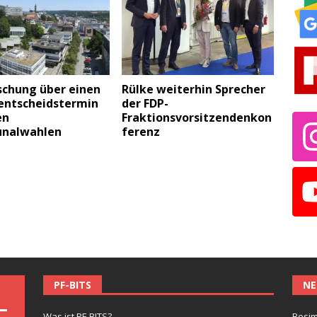
schung über einen
Rülke weiterhin Sprecher
entscheidstermin
der FDP-
en
Fraktionsvorsitzendenkon
nalwahlen
ferenz
PF-BITS
NE
Was ist PF-BITS?
Besim