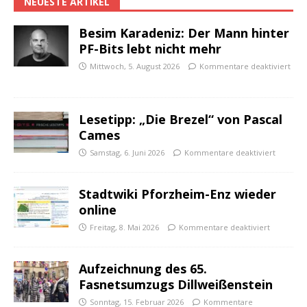
NEUESTE ARTIKEL
Besim Karadeniz: Der Mann hinter
PF-Bits lebt nicht mehr
Mittwoch, 5. August 2026
Kommentare deaktiviert
Lesetipp: „Die Brezel“ von Pascal
Cames
Samstag, 6. Juni 2026
Kommentare deaktiviert
Stadtwiki Pforzheim-Enz wieder
online
Freitag, 8. Mai 2026
Kommentare deaktiviert
Aufzeichnung des 65.
Fasnetsumzugs Dillweißenstein
Sonntag, 15. Februar 2026
Kommentare