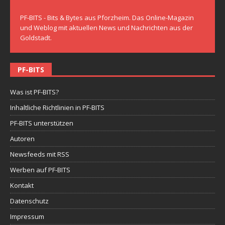
PF-BITS - Bits & Bytes aus Pforzheim. Das Online-Magazin
und Weblog mit aktuellen News und Nachrichten aus der
Goldstadt.
PF-BITS
Was ist PF-BITS?
Inhaltliche Richtlinien in PF-BITS
PF-BITS unterstützen
Autoren
Newsfeeds mit RSS
Werben auf PF-BITS
Kontakt
Datenschutz
Impressum