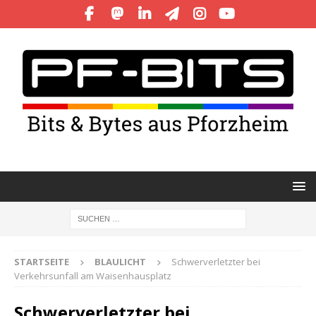
STARTSEITE
BLAULICHT
Schwerverletzter bei
Verkehrsunfall am Waisenhausplatz
Schwerverletzter bei