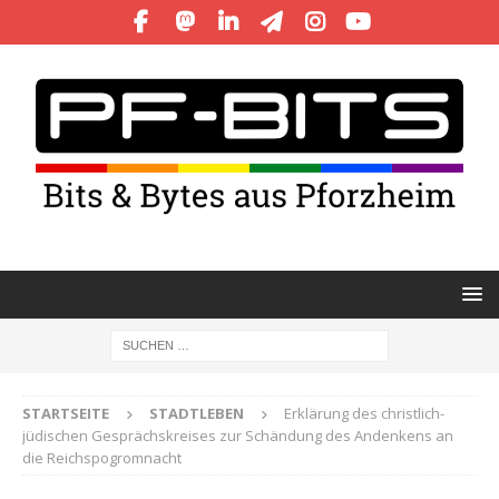
STARTSEITE
STADTLEBEN
Erklärung des christlich-
jüdischen Gesprächskreises zur Schändung des Andenkens an
die Reichspogromnacht