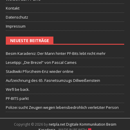
Kontakt
Datenschutz
Impressum
NEUESTE BEITRÄGE
Besim Karadeniz: Der Mann hinter PF-Bits lebt nicht mehr
Lesetipp: „Die Brezel“ von Pascal Cames
Stadtwiki Pforzheim-Enz wieder online
Aufzeichnung des 65. Fasnetsumzugs Dillweißenstein
We’ll be back.
PF-BITS parkt
Polizei sucht Zeugen wegen lebensbedrohlich verletzter Person
Copyright © 2026 by
netpla.net Digitale Kommunikation Besim
Karadeniz
– MADE IN PF WITH