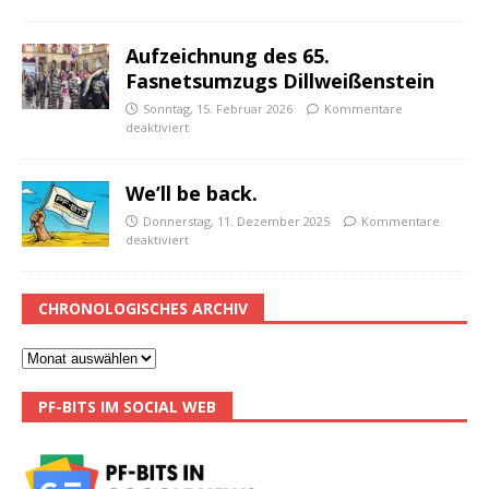
Aufzeichnung des 65.
Fasnetsumzugs Dillweißenstein
Sonntag, 15. Februar 2026
Kommentare
deaktiviert
We’ll be back.
Donnerstag, 11. Dezember 2025
Kommentare
deaktiviert
CHRONOLOGISCHES ARCHIV
PF-BITS IM SOCIAL WEB