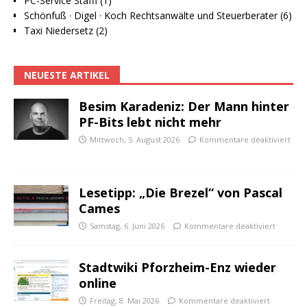
PC-Service Staffl (1)
Schönfuß · Digel · Koch Rechtsanwälte und Steuerberater (6)
Taxi Niedersetz (2)
NEUESTE ARTIKEL
Besim Karadeniz: Der Mann hinter
PF-Bits lebt nicht mehr
Mittwoch, 5. August 2026
Kommentare deaktiviert
Lesetipp: „Die Brezel“ von Pascal
Cames
Samstag, 6. Juni 2026
Kommentare deaktiviert
Stadtwiki Pforzheim-Enz wieder
online
Freitag, 8. Mai 2026
Kommentare deaktiviert