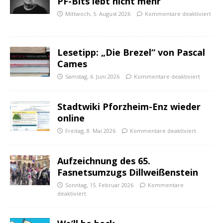
PF-Bits lebt nicht mehr
Mittwoch, 5. August 2026
Kommentare deaktiviert
Lesetipp: „Die Brezel“ von Pascal
Cames
Samstag, 6. Juni 2026
Kommentare deaktiviert
Stadtwiki Pforzheim-Enz wieder
online
Freitag, 8. Mai 2026
Kommentare deaktiviert
Aufzeichnung des 65.
Fasnetsumzugs Dillweißenstein
Sonntag, 15. Februar 2026
Kommentare
deaktiviert