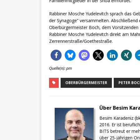
Familienmitglieder in der Shoa ermordet.
Rabbiner Mosche Yudelevitch sprach das Ge
der Synagoge“ versammelten. Abschließend 
Oberbürgermeister Boch, dem Vorsitzenden 
Rabbiner Mosche Yudelevitch direkt am Mah
Zerrennerstraße/Goethestraße.
Quelle(n): pm
OBERBÜRGERMEISTER
PETER BOC
Über Besim Kar
Besim Karadeniz (bk
2016. Er ist berufli
BITS betreut er meh
über 25-jährigen On