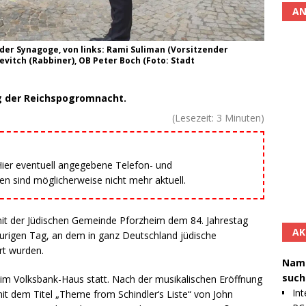
AN
er Synagoge, von links: Rami Suliman (Vorsitzender
vitch (Rabbiner), OB Peter Boch (Foto: Stadt
g der Reichspogromnacht.
(Lesezeit:
3
Minuten)
 Hier eventuell angegebene Telefon- und
 sind möglicherweise nicht mehr aktuell.
it der Jüdischen Gemeinde Pforzheim dem 84. Jahrestag
AK
rigen Tag, an dem in ganz Deutschland jüdische
rt wurden.
Namh
such
im Volksbank-Haus statt. Nach der musikalischen Eröffnung
Int
it dem Titel „Theme from Schindler‘s Liste“ von John