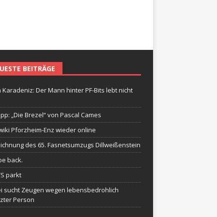
UESTE BEITRÄGE
 Karadeniz: Der Mann hinter PF-Bits lebt nicht
ipp: „Die Brezel“ von Pascal Cames
wiki Pforzheim-Enz wieder online
ichnung des 65. Fasnetsumzugs Dillweißenstein
be back.
TS parkt
ei sucht Zeugen wegen lebensbedrohlich
tzter Person