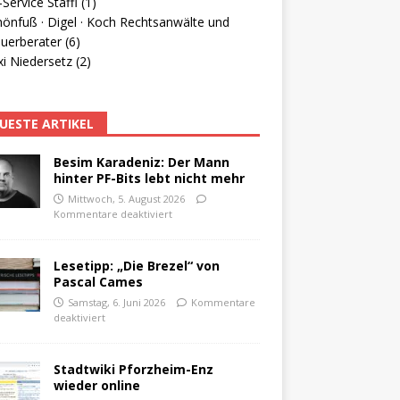
Service Staffl (1)
hönfuß · Digel · Koch Rechtsanwälte und
uerberater (6)
i Niedersetz (2)
UESTE ARTIKEL
Besim Karadeniz: Der Mann
hinter PF-Bits lebt nicht mehr
Mittwoch, 5. August 2026
Kommentare deaktiviert
Lesetipp: „Die Brezel“ von
Pascal Cames
Samstag, 6. Juni 2026
Kommentare
deaktiviert
Stadtwiki Pforzheim-Enz
wieder online