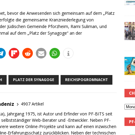
bet, bevor die Anwesenden sich gemeinsam auf dem „Platz
erfolgte die gemeinsame Kranzniederlegung von
der Jüdischen Gemeinde Pforzheim, Rami Suliman, und
nmal auf dem „Platz der Synagoge“ an der
H
PLATZ DER SYNAGOGE
REICHSPOGROMNACHT
CH
adeniz
4907 Artikel
a), Jahrgang 1975, ist Autor und Erfinder von PF-BITS seit
ch selbstständiger Web-Berater und -Entwickler. Neben PF-
PF
rere weitere Online-Projekte und kann auf einen inzwischen
line-Erfahrungsschatz zurückblicken. Neben der technischen