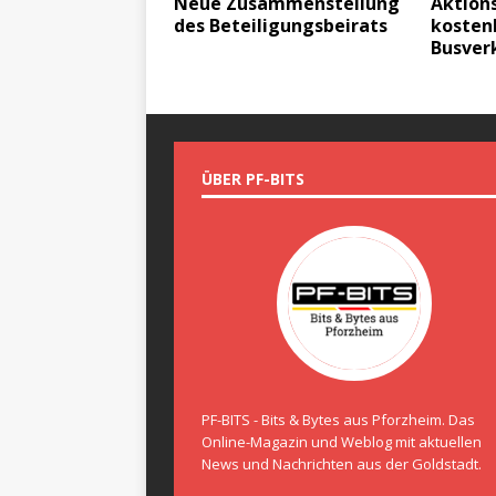
Neue Zusammenstellung
Aktion
des Beteiligungsbeirats
kosten
Busver
ÜBER PF-BITS
PF-BITS - Bits & Bytes aus Pforzheim. Das
Online-Magazin und Weblog mit aktuellen
News und Nachrichten aus der Goldstadt.