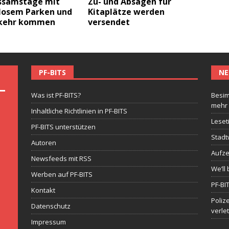
ssamstage mit
Zu- und Absagen für
losem Parken und
Kitaplätze werden
kehr kommen
versendet
PF-BITS
NE
Was ist PF-BITS?
Besim
mehr
Inhaltliche Richtlinien in PF-BITS
Leset
PF-BITS unterstützen
Stadt
Autoren
Aufze
Newsfeeds mit RSS
We’ll 
Werben auf PF-BITS
PF-BI
Kontakt
Poliz
Datenschutz
verle
Impressum