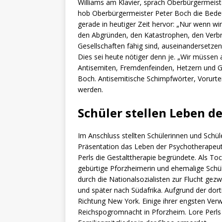
Williams am Klavier, sprach Oberbürgermeis
hob Oberbürgermeister Peter Boch die Bed
gerade in heutiger Zeit hervor: „Nur wenn w
den Abgründen, den Katastrophen, den Verb
Gesellschaften fähig sind, auseinandersetze
Dies sei heute nötiger denn je. „Wir müssen
Antisemiten, Fremdenfeinden, Hetzern und G
Boch. Antisemitische Schimpfwörter, Vorurt
werden.
Schüler stellen Leben de
Im Anschluss stellten Schülerinnen und Schü
Präsentation das Leben der Psychotherapeuti
Perls die Gestalttherapie begründete. Als T
gebürtige Pforzheimerin und ehemalige Schü
durch die Nationalsozialisten zur Flucht ge
und später nach Südafrika. Aufgrund der dorti
Richtung New York. Einige ihrer engsten Verwa
Reichspogromnacht in Pforzheim. Lore Perls