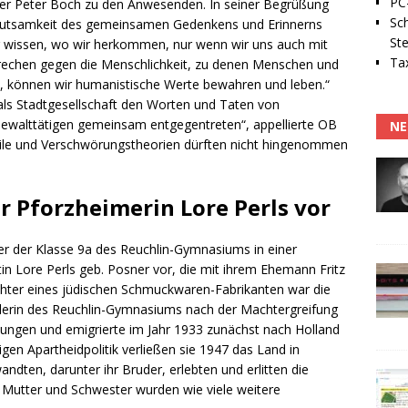
PC-
ter Peter Boch zu den Anwesenden. In seiner Begrüßung
Sc
eutsamkeit des gemeinsamen Gedenkens und Erinnerns
Ste
ir wissen, wo wir herkommen, nur wenn wir uns auch mit
Tax
rechen gegen die Menschlichkeit, zu denen Menschen und
n, können wir humanistische Werte bewahren und leben.“
 als Stadtgesellschaft den Worten und Taten von
ewalttätigen gemeinsam entgegentreten“, appellierte OB
NE
eile und Verschwörungstheorien dürften nicht hingenommen
r Pforzheimerin Lore Perls vor
ler der Klasse 9a des Reuchlin-Gymnasiums in einer
n Lore Perls geb. Posner vor, die mit ihrem Ehemann Fritz
ochter eines jüdischen Schmuckwaren-Fabrikanten war die
lerin des Reuchlin-Gymnasiums nach der Machtergreifung
zwungen und emigrierte im Jahr 1933 zunächst nach Holland
gen Apartheidpolitik verließen sie 1947 das Land in
ndten, darunter ihr Bruder, erlebten und erlitten die
 Mutter und Schwester wurden wie viele weitere