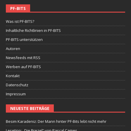
PF-BITS
Was ist PF-BITS?
Inhaltliche Richtlinien in PF-BITS
PF-BITS unterstützen
Autoren
Newsfeeds mit RSS
Werben auf PF-BITS
Kontakt
Datenschutz
Impressum
NEUESTE BEITRÄGE
Besim Karadeniz: Der Mann hinter PF-Bits lebt nicht mehr
Lesetipp: „Die Brezel“ von Pascal Cames