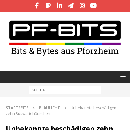
STARTSEITE
BLAULICHT
Unbekannte beschädigen
zehn Buswartehäuschen
Unbekannte beschädigen zehn