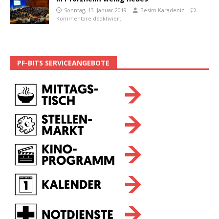
Sonntag, 13. Januar 2019
Besim Karadeniz
Kommentare deaktiviert
PF-BITS SERVICEANGEBOTE