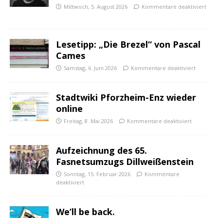
Mittwoch, 5. August 2026
Kommentare deaktiviert
Lesetipp: „Die Brezel“ von Pascal
Cames
Samstag, 6. Juni 2026
Kommentare deaktiviert
Stadtwiki Pforzheim-Enz wieder
online
Freitag, 8. Mai 2026
Kommentare deaktiviert
Aufzeichnung des 65.
Fasnetsumzugs Dillweißenstein
Sonntag, 15. Februar 2026
Kommentare
deaktiviert
We’ll be back.