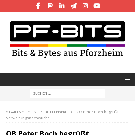
STARTSEITE
STADTLEBEN
OB Peter Boch begrüßt
Verwaltungsnachwuchs
OB Peter Boch begrüßt