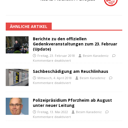
ÄHNLICHE ARTIKEL
Berichte zu den offiziellen
Gedenkveranstaltungen zum 23. Februar
(Update)
Freitag, 23. Februar 2018
Besim Karadeniz
Kommentare deaktiviert
Sachbeschädigung am Reuchlinhaus
Mittwoch, 4. April 2018
Besim Karadeniz
Kommentare deaktiviert
Polizeipräsidium Pforzheim ab August
unter neuer Leitung
Freitag, 13. Mai 2022
Besim Karadeniz
Kommentare deaktiviert