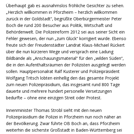
Überhaupt gab es ausnahmslos fröhliche Gesichter zu sehen.
„Herzlich willkommen in Pforzheim – herzlich willkommen
zurück in der Goldstadt“, begrüßte Oberbürgermeister Peter
Boch die rund 200 Besucher aus Politik, Wirtschaft und
Behördenwelt. Die Polizeireform 2012 sei aus seiner Sicht ein
Fehler gewesen, der nun „zum Glück“ korrigiert wurde. Ebenso
freute sich der Freudenstädter Landrat Klaus-Michael Rückert
über die nun kürzeren Wege und versprach eine Ladung
Bildbände als „Anschauungsmaterial“ für den „wilden Süden“,
die in den Aufenthaltsräumen der Polizisten ausgelegt werden
sollen. Hauptpersonalrat Ralf Kusterer und Polizeipräsident
Wolfgang Tritsch lobten einhellig den das gesamte Projekt
zum neuen Polizeipräsidium, das insgesamt rund 800 Tage
dauerte und mehrere hundert personelle Versetzungen
bedurfte – ohne eine einzigen Streit oder Protest.
Innenminister Thomas Strobl sieht mit den neuen
Polizeipräsidium die Polizei in Pforzheim nun noch näher an
der Bevölkerung. Zwar führte OB Boch an, dass Pforzheim
weiterhin die sicherste Großstadt in Baden-Württemberg sei