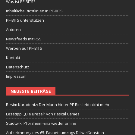
Was ist PF-BITS?
Inhaltliche Richtlinien in PF-BITS
PF-BITS unterstützen
Autoren
Newsfeeds mit RSS
Werben auf PF-BITS
Kontakt
Datenschutz
Impressum
NEUESTE BEITRÄGE
Besim Karadeniz: Der Mann hinter PF-Bits lebt nicht mehr
Lesetipp: „Die Brezel“ von Pascal Cames
Stadtwiki Pforzheim-Enz wieder online
Aufzeichnung des 65. Fasnetsumzugs Dillweißenstein