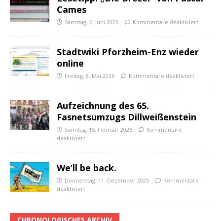
Cames
Samstag, 6. Juni 2026
Kommentare deaktiviert
Stadtwiki Pforzheim-Enz wieder
online
Freitag, 8. Mai 2026
Kommentare deaktiviert
Aufzeichnung des 65.
Fasnetsumzugs Dillweißenstein
Sonntag, 15. Februar 2026
Kommentare
deaktiviert
We’ll be back.
Donnerstag, 11. Dezember 2025
Kommentare
deaktiviert
CHRONOLOGISCHES ARCHIV