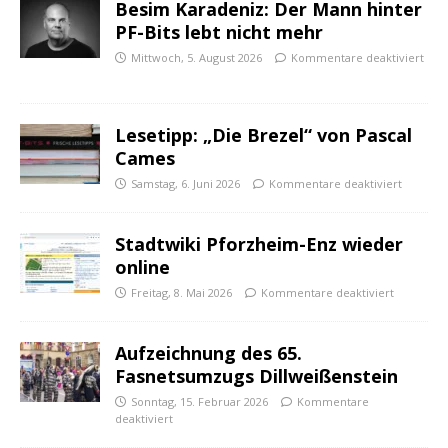
Besim Karadeniz: Der Mann hinter
PF-Bits lebt nicht mehr
Mittwoch, 5. August 2026
Kommentare deaktiviert
Lesetipp: „Die Brezel“ von Pascal
Cames
Samstag, 6. Juni 2026
Kommentare deaktiviert
Stadtwiki Pforzheim-Enz wieder
online
Freitag, 8. Mai 2026
Kommentare deaktiviert
Aufzeichnung des 65.
Fasnetsumzugs Dillweißenstein
Sonntag, 15. Februar 2026
Kommentare
deaktiviert