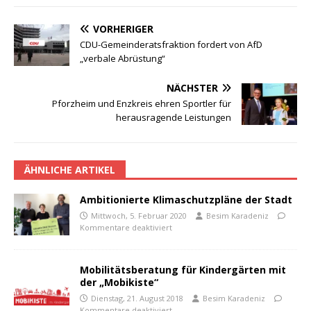
VORHERIGER
CDU-Gemeinderatsfraktion fordert von AfD
„verbale Abrüstung“
NÄCHSTER
Pforzheim und Enzkreis ehren Sportler für
herausragende Leistungen
ÄHNLICHE ARTIKEL
Ambitionierte Klimaschutzpläne der Stadt
Mittwoch, 5. Februar 2020
Besim Karadeniz
Kommentare deaktiviert
Mobilitätsberatung für Kindergärten mit
der „Mobikiste“
Dienstag, 21. August 2018
Besim Karadeniz
Kommentare deaktiviert