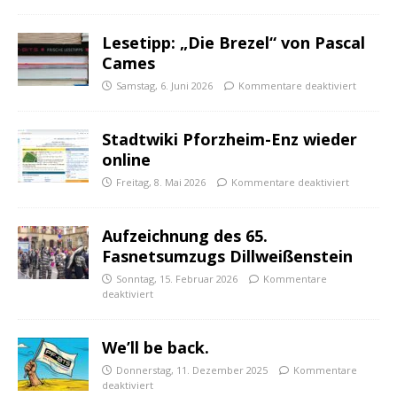
Lesetipp: „Die Brezel“ von Pascal
Cames
Samstag, 6. Juni 2026
Kommentare deaktiviert
Stadtwiki Pforzheim-Enz wieder
online
Freitag, 8. Mai 2026
Kommentare deaktiviert
Aufzeichnung des 65.
Fasnetsumzugs Dillweißenstein
Sonntag, 15. Februar 2026
Kommentare
deaktiviert
We’ll be back.
Donnerstag, 11. Dezember 2025
Kommentare
deaktiviert