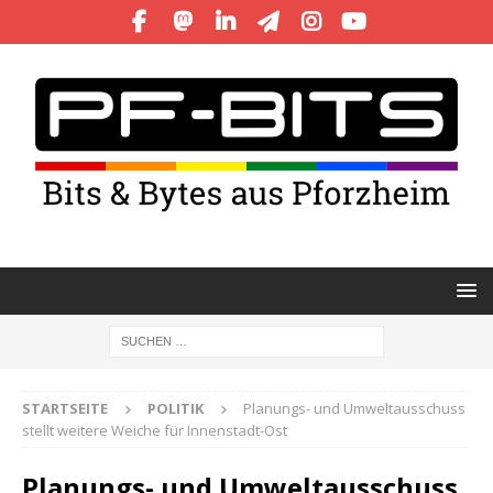
STARTSEITE
POLITIK
Planungs- und Umweltausschuss
stellt weitere Weiche für Innenstadt-Ost
Planungs- und Umweltausschuss