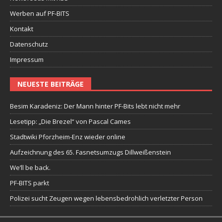
Werben auf PF-BITS
Kontakt
Datenschutz
Impressum
NEUESTE BEITRÄGE
Besim Karadeniz: Der Mann hinter PF-Bits lebt nicht mehr
Lesetipp: „Die Brezel“ von Pascal Cames
Stadtwiki Pforzheim-Enz wieder online
Aufzeichnung des 65. Fasnetsumzugs Dillweißenstein
We’ll be back.
PF-BITS parkt
Polizei sucht Zeugen wegen lebensbedrohlich verletzter Person