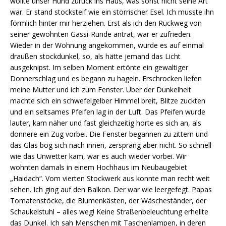
wollte unser Hund zurück ins Haus, was sonst nicht seine Art
war. Er stand stocksteif wie ein störrischer Esel. Ich musste ihn
förmlich hinter mir herziehen. Erst als ich den Rückweg von
seiner gewohnten Gassi-Runde antrat, war er zufrieden.
Wieder in der Wohnung angekommen, wurde es auf einmal
draußen stockdunkel, so, als hätte jemand das Licht
ausgeknipst. Im selben Moment ertönte ein gewaltiger
Donnerschlag und es begann zu hageln. Erschrocken liefen
meine Mutter und ich zum Fenster. Über der Dunkelheit
machte sich ein schwefelgelber Himmel breit, Blitze zuckten
und ein seltsames Pfeifen lag in der Luft. Das Pfeifen wurde
lauter, kam näher und fast gleichzeitig hörte es sich an, als
donnere ein Zug vorbei. Die Fenster begannen zu zittern und
das Glas bog sich nach innen, zersprang aber nicht. So schnell
wie das Unwetter kam, war es auch wieder vorbei. Wir
wohnten damals in einem Hochhaus im Neubaugebiet
„Haidach“. Vom vierten Stockwerk aus konnte man recht weit
sehen. Ich ging auf den Balkon. Der war wie leergefegt. Papas
Tomatenstöcke, die Blumenkästen, der Wäscheständer, der
Schaukelstuhl – alles weg! Keine Straßenbeleuchtung erhellte
das Dunkel. Ich sah Menschen mit Taschenlampen, in deren