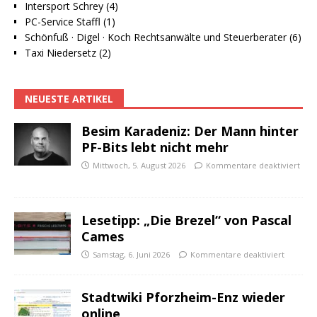
Intersport Schrey (4)
PC-Service Staffl (1)
Schönfuß · Digel · Koch Rechtsanwälte und Steuerberater (6)
Taxi Niedersetz (2)
NEUESTE ARTIKEL
Besim Karadeniz: Der Mann hinter
PF-Bits lebt nicht mehr
Mittwoch, 5. August 2026
Kommentare deaktiviert
Lesetipp: „Die Brezel“ von Pascal
Cames
Samstag, 6. Juni 2026
Kommentare deaktiviert
Stadtwiki Pforzheim-Enz wieder
online