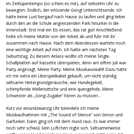
im Zeitlupentempo (so schien es mir), auf siebzehn Uhr zu
bewegten. Endlich, der erlösende Gong! Unterrichtsende. Ich
hatte keine Lust bergauf nach Hause zu laufen und ging lieber
durch den an die Schule angrenzenden Park hinunter in die
Innenstadt. Erst mal ein Eis essen, das tat gut! Anschließend
holte ich meine Mutter von der Arbeit ab und fuhr mit ihr
zusammen nach Hause. Nach dem Abendessen wartete noch
eine wichtige Arbeit auf mich. Ich hatte am nächsten Tag
Geburtstag. Zu diesem Anlass wollte ich meine Single-
Schallplatten auf Kassette überspielen, denn am elften Juli war
Party angesagt. Meine Party. Meine Musikauswahl! Dazu hatte
ich mir extra ein Überspielkabel gekauft, um nicht ständig
seltsame Hintergrundgeräusche, wie Hundegebell,
schimpfende Wellensittiche und eine quengelnde, kleine
Schwester als „Song-Zugabe“ hören zu müssen…
Kurz vor einundzwanzig Uhr beendete ich meine
Musikaufnahmen mit „The Sound of Silence“ von Simon und
Garfunkel. Dann ging ich mit dem Hund raus. Es war immer
noch sehr schwül, kein Lüftchen regte sich. Seltsamerweise