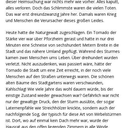
dieser Heimsuchung war nichts mehr wie vorher. Alles kaputt,
alles verloren. Doch das Schlimmste waren die vielen Toten.
Das war erst dreiundzwanzig Jahre her. Damals waren Krieg
und Menschen die Verursacher dieses großen Leides.
Heute hatte die Naturgewalt zugeschlagen. Ein Tornado der
Stärke vier war über Pforzheim gerast und hatte in nur drei
Minuten eine Schneise von sechshundert Metern Breite in die
Stadt und das nähere Umland gepflügt. Während des Sturmes
kamen zwei Menschen ums Leben. Über dreihundert wurden
verletzt. Nicht auszudenken, was passiert wäre, hätte der
Tornado die Stadt um eine Zeit erreicht, in der noch viele
Menschen auf den Straßen unterwegs waren. Die schönen
alten Bäume des Stadtgartens waren verschwunden,
Kahlschlag! Wie viele Jahre das wohl dauern würde, bis der
einstige Zustand wieder gewachsen war? Gefährlich war nicht
nur der gewaltige Druck, den der Sturm ausübte, der sogar
Laternenpfähle wie Streichhölzer knickte, sondern auch der
nachfolgende Sog, der typisch für diese Art von Wirbelstürmen
ist. Dort, wo auf einmal kein Dach mehr war, wurde der
Hausrat aus den offen liegenden Zimmern in alle Winde