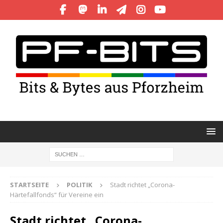
STARTSEITE
POLITIK
Stadt richtet „Corona-
Härtefallfonds“ für Vereine ein
Stadt richtet „Corona-