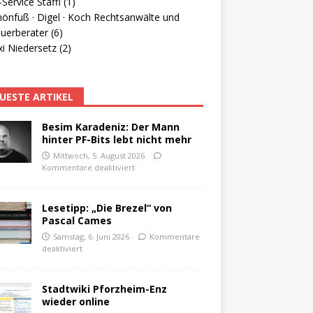
Service Staffl (1)
hönfuß · Digel · Koch Rechtsanwälte und
uerberater (6)
i Niedersetz (2)
UESTE ARTIKEL
Besim Karadeniz: Der Mann
hinter PF-Bits lebt nicht mehr
Mittwoch, 5. August 2026
Kommentare deaktiviert
Lesetipp: „Die Brezel“ von
Pascal Cames
Samstag, 6. Juni 2026
Kommentare
deaktiviert
Stadtwiki Pforzheim-Enz
wieder online