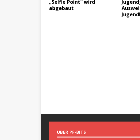
„Selfie Point“ wird
Jugend
abgebaut
Auswei
Jugend
ÜBER PF-BITS