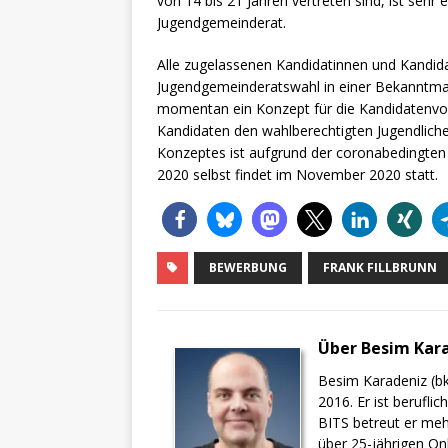
von 14 bis 21 Jahren vertreten sind, ist seh
Jugendgemeinderat.
Alle zugelassenen Kandidatinnen und Kandid
Jugendgemeinderatswahl in einer Bekanntmac
momentan ein Konzept für die Kandidatenvors
Kandidaten den wahlberechtigten Jugendliche
Konzeptes ist aufgrund der coronabedingte
2020 selbst findet im November 2020 statt.
BEWERBUNG
FRANK FILLBRUNN
Über Besim Kar
Besim Karadeniz (bk
2016. Er ist berufli
BITS betreut er meh
über 25-jährigen On