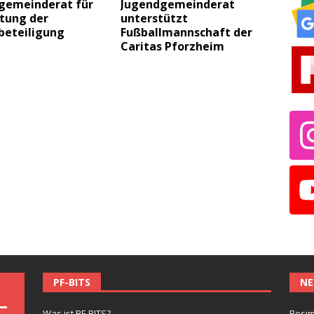
gemeinderat für
Jugendgemeinderat
tung der
unterstützt
beteiligung
Fußballmannschaft der
Caritas Pforzheim
PF-BITS
NE
Was ist PF-BITS?
Besim