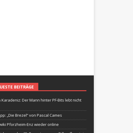
UESTE BEITRÄGE
 Karadeniz: Der Mann hinter PF-Bits lebt nicht
ipp: „Die Brezel“ von Pascal Cames
wiki Pforzheim-Enz wieder online