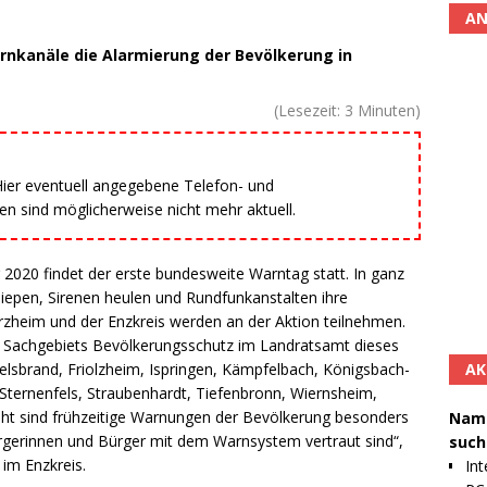
AN
rnkanäle die Alarmierung der Bevölkerung in
(Lesezeit:
3
Minuten)
 Hier eventuell angegebene Telefon- und
 sind möglicherweise nicht mehr aktuell.
20 findet der erste bundesweite Warntag statt. In ganz
epen, Sirenen heulen und Rundfunkanstalten ihre
rzheim und der Enzkreis werden an der Aktion teilnehmen.
es Sachgebiets Bevölkerungsschutz im Landratsamt dieses
AK
elsbrand, Friolzheim, Ispringen, Kämpfelbach, Königsbach-
Sternenfels, Straubenhardt, Tiefenbronn, Wiernsheim,
 sind frühzeitige Warnungen der Bevölkerung besonders
Namh
Bürgerinnen und Bürger mit dem Warnsystem vertraut sind“,
such
 im Enzkreis.
Int