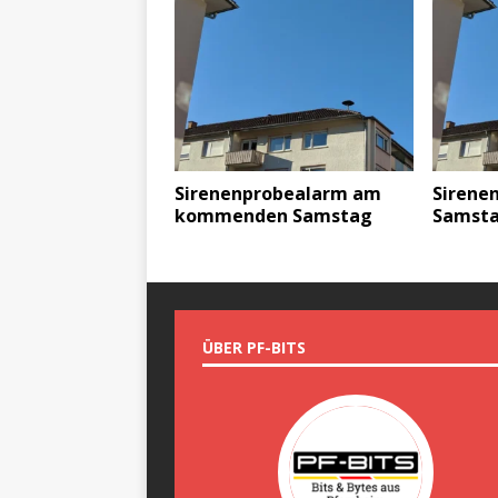
Sirenenprobealarm am
Sirene
kommenden Samstag
Samst
ÜBER PF-BITS