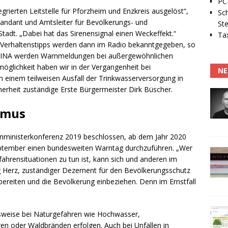
PC-
grierten Leitstelle für Pforzheim und Enzkreis ausgelöst“,
Sc
andant und Amtsleiter für Bevölkerungs- und
Ste
adt. „Dabei hat das Sirenensignal einen Weckeffekt.“
Tax
 Verhaltenstipps werden dann im Radio bekanntgegeben, so
 NINA werden Warnmeldungen bei außergewöhnlichen
öglichkeit haben wir in der Vergangenheit bei
NE
inem teilweisen Ausfall der Trinkwasserversorgung in
cherheit zuständige Erste Bürgermeister Dirk Büscher.
hmus
ministerkonferenz 2019 beschlossen, ab dem Jahr 2020
eptember einen bundesweiten Warntag durchzuführen. „Wer
fahrensituationen zu tun ist, kann sich und anderen im
g Herz, zuständiger Dezernent für den Bevölkerungsschutz
bereiten und die Bevölkerung einbeziehen. Denn im Ernstfall
sweise bei Naturgefahren wie Hochwasser,
 oder Waldbränden erfolgen. Auch bei Unfällen in