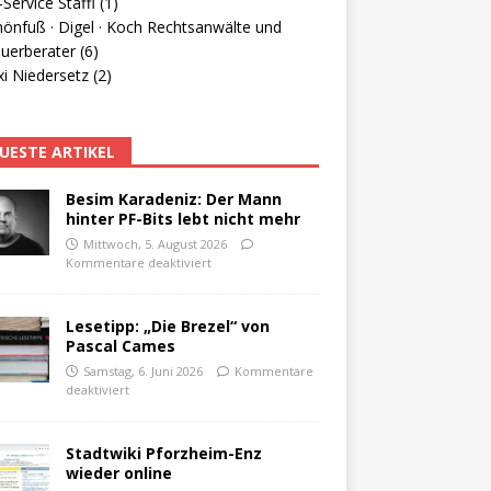
Service Staffl (1)
hönfuß · Digel · Koch Rechtsanwälte und
uerberater (6)
i Niedersetz (2)
UESTE ARTIKEL
Besim Karadeniz: Der Mann
hinter PF-Bits lebt nicht mehr
Mittwoch, 5. August 2026
Kommentare deaktiviert
Lesetipp: „Die Brezel“ von
Pascal Cames
Samstag, 6. Juni 2026
Kommentare
deaktiviert
Stadtwiki Pforzheim-Enz
wieder online