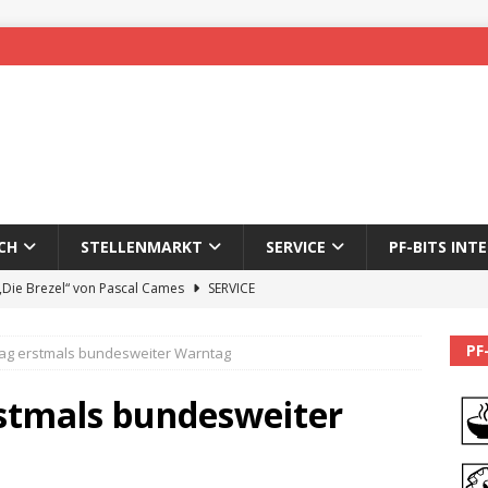
CH
STELLENMARKT
SERVICE
PF-BITS INT
 „Die Brezel“ von Pascal Cames
SERVICE
forzheim-Enz wieder online
STADTLEBEN
PF
ag erstmals bundesweiter Warntag
eichnung des 65. Fasnetsumzugs Dillweißenstein
stmals bundesweiter
]
We’ll be back.
PF-BITS INTERN
Karadeniz: Der Mann hinter PF-Bits lebt nicht mehr
ALLGEMEIN