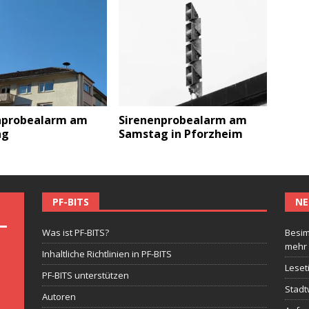
nprobealarm am
Sirenenprobealarm am
ag
Samstag in Pforzheim
PF-BITS
NE
Was ist PF-BITS?
Besim
mehr
Inhaltliche Richtlinien in PF-BITS
Leset
PF-BITS unterstützen
Stadt
Autoren