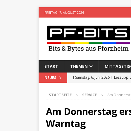
FREITAG, 7. AUGUST 2026
START
THEMEN
MITTAGSTIS
[ Samstag, 6. Juni 2026 ]
Lesetipp:
NEUES
[ Freitag, 8. Mai 2026 ]
Stadtwiki P
STARTSEITE
SERVICE
Am Donnerst
[ Sonntag, 15. Februar 2026 ]
Aufz
VERANSTALTUNGEN
Am Donnerstag er
[ Donnerstag, 11. Dezember 2025 
Warntag
[ Mittwoch, 5. August 2026 ]
Besim 