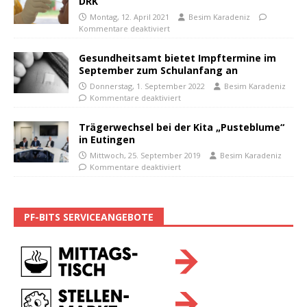
DRK
Montag, 12. April 2021
Besim Karadeniz
Kommentare deaktiviert
Gesundheitsamt bietet Impftermine im
September zum Schulanfang an
Donnerstag, 1. September 2022
Besim Karadeniz
Kommentare deaktiviert
Trägerwechsel bei der Kita „Pusteblume“
in Eutingen
Mittwoch, 25. September 2019
Besim Karadeniz
Kommentare deaktiviert
PF-BITS SERVICEANGEBOTE