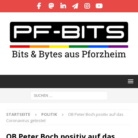
STARTSEITE
POLITIK
OB Peter Boch positiv auf das
Coronavirus getestet
OB Peter Boch positiv auf das