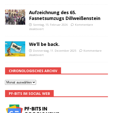
Aufzeichnung des 65.
Fasnetsumzugs Dillweißenstein
Sonntag, 15. Februar 2026
Kommentare
deaktiviert
We’ll be back.
Donnerstag, 11. Dezember 2025
Kommentare
deaktiviert
CHRONOLOGISCHES ARCHIV
PF-BITS IM SOCIAL WEB