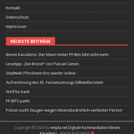
Kontakt
Datenschutz
Impressum
NEUESTE BEITRÄGE
Besim Karadeniz: Der Mann hinter PF-Bits lebt nicht mehr
Lesetipp: „Die Brezel“ von Pascal Cames
Stadtwiki Pforzheim-Enz wieder online
Aufzeichnung des 65. Fasnetsumzugs Dillweißenstein
We’ll be back.
PF-BITS parkt
Polizei sucht Zeugen wegen lebensbedrohlich verletzter Person
Copyright © 2026 by
netpla.net Digitale Kommunikation Besim
Karadeniz
– MADE IN PF WITH