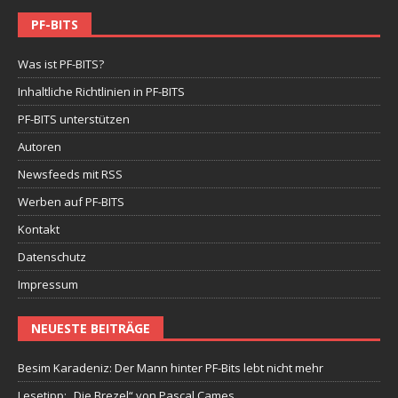
PF-BITS
Was ist PF-BITS?
Inhaltliche Richtlinien in PF-BITS
PF-BITS unterstützen
Autoren
Newsfeeds mit RSS
Werben auf PF-BITS
Kontakt
Datenschutz
Impressum
NEUESTE BEITRÄGE
Besim Karadeniz: Der Mann hinter PF-Bits lebt nicht mehr
Lesetipp: „Die Brezel“ von Pascal Cames