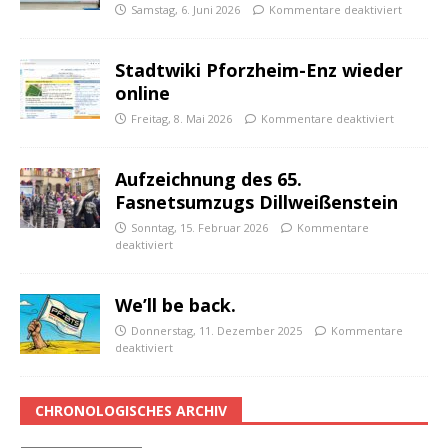
Samstag, 6. Juni 2026
Kommentare deaktiviert
Stadtwiki Pforzheim-Enz wieder
online
Freitag, 8. Mai 2026
Kommentare deaktiviert
Aufzeichnung des 65.
Fasnetsumzugs Dillweißenstein
Sonntag, 15. Februar 2026
Kommentare
deaktiviert
We’ll be back.
Donnerstag, 11. Dezember 2025
Kommentare
deaktiviert
CHRONOLOGISCHES ARCHIV