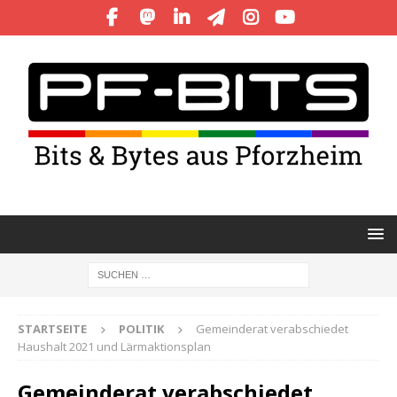
STARTSEITE
POLITIK
Gemeinderat verabschiedet
Haushalt 2021 und Lärmaktionsplan
Gemeinderat verabschiedet