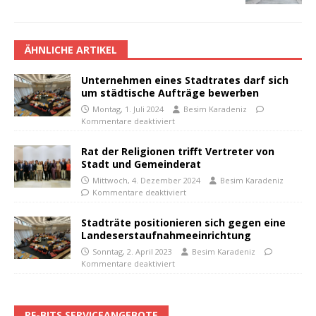
ÄHNLICHE ARTIKEL
Unternehmen eines Stadtrates darf sich
um städtische Aufträge bewerben
Montag, 1. Juli 2024
Besim Karadeniz
Kommentare deaktiviert
Rat der Religionen trifft Vertreter von
Stadt und Gemeinderat
Mittwoch, 4. Dezember 2024
Besim Karadeniz
Kommentare deaktiviert
Stadträte positionieren sich gegen eine
Landeserstaufnahmeeinrichtung
Sonntag, 2. April 2023
Besim Karadeniz
Kommentare deaktiviert
PF-BITS SERVICEANGEBOTE