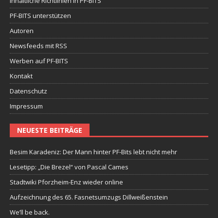
Inhaltliche Richtlinien in PF-BITS
PF-BITS unterstützen
Autoren
Newsfeeds mit RSS
Werben auf PF-BITS
Kontakt
Datenschutz
Impressum
NEUESTE BEITRÄGE
Besim Karadeniz: Der Mann hinter PF-Bits lebt nicht mehr
Lesetipp: „Die Brezel“ von Pascal Cames
Stadtwiki Pforzheim-Enz wieder online
Aufzeichnung des 65. Fasnetsumzugs Dillweißenstein
We’ll be back.