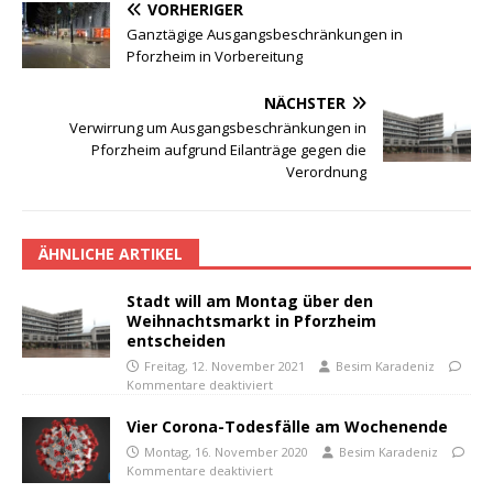
VORHERIGER
Ganztägige Ausgangsbeschränkungen in
Pforzheim in Vorbereitung
NÄCHSTER
Verwirrung um Ausgangsbeschränkungen in
Pforzheim aufgrund Eilanträge gegen die
Verordnung
ÄHNLICHE ARTIKEL
Stadt will am Montag über den
Weihnachtsmarkt in Pforzheim
entscheiden
Freitag, 12. November 2021
Besim Karadeniz
Kommentare deaktiviert
Vier Corona-Todesfälle am Wochenende
Montag, 16. November 2020
Besim Karadeniz
Kommentare deaktiviert