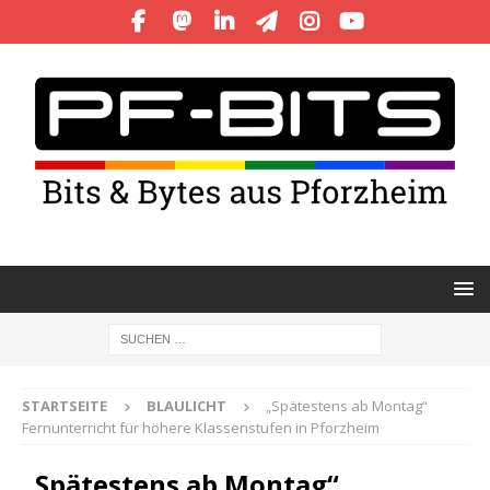
STARTSEITE
BLAULICHT
„Spätestens ab Montag“
Fernunterricht für höhere Klassenstufen in Pforzheim
„Spätestens ab Montag“