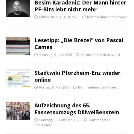
Besim Karadeniz: Der Mann hinter
PF-Bits lebt nicht mehr
Mittwoch, 5. August 2026
Kommentare deaktiviert
Lesetipp: „Die Brezel“ von Pascal
Cames
Samstag, 6. Juni 2026
Kommentare deaktiviert
Stadtwiki Pforzheim-Enz wieder
online
Freitag, 8. Mai 2026
Kommentare deaktiviert
Aufzeichnung des 65.
Fasnetsumzugs Dillweißenstein
Sonntag, 15. Februar 2026
Kommentare
deaktiviert