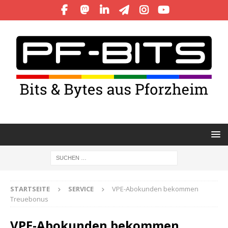
STARTSEITE
SERVICE
VPE-Abokunden bekommen
Treuebonus
VPE-Abokunden bekommen