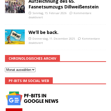
Aufzeichnung des 65.
Fasnetsumzugs Dillweißenstein
Sonntag, 15. Februar 2026
Kommentare
deaktiviert
We’ll be back.
Donnerstag, 11. Dezember 2025
Kommentare
deaktiviert
CHRONOLOGISCHES ARCHIV
PF-BITS IM SOCIAL WEB