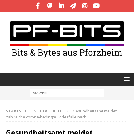
STARTSEITE
BLAULICHT
Gesundheitsamt meldet
zahlreiche corona-bedingte Todesfälle nach
Gesundheitsamt meldet