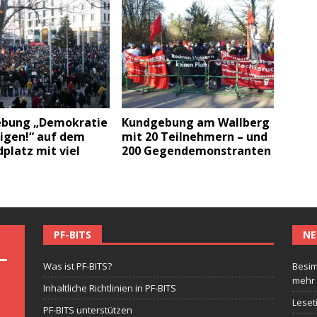
bung „Demokratie
Kundgebung am Wallberg
digen!“ auf dem
mit 20 Teilnehmern – und
platz mit viel
200 Gegendemonstranten
PF-BITS
NE
Was ist PF-BITS?
Besim
mehr
Inhaltliche Richtlinien in PF-BITS
Leset
PF-BITS unterstützen