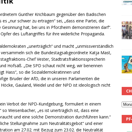
itik
ordnetem Gunther Krichbaum gegenüber den Badischen
s „nur schwer zu ertragen“ sei, „dass eine Partei, die
 Gesinnung hat, bei uns in Pforzheim demonstrieren darf“.
Opfer des Luftangriffes für ihre widerliche Propaganda.
aldemokraten „unerträglich“ und macht „unmissverständlich
ell versammeln sich die Bundestagsabgeordnete Katja Mast,
istagfraktions-Chef Vester, Stadtratsfraktionssprecherin
und Hofsäß. „Die SPD schaut nicht weg, wir benennen
igt Hass“, so die Sozialdemokratinnen und
pfige Bruder der AfD, die in unseren Parlamenten die
Höcke, Gauland, Weidel und der NPD ist ideologisch nicht
CH
 ein Verbot der NPD-Kundgebung, formuliert in einem
 so Weisenbacher, „es ist unerträglich ist, dass eine
sbraucht und eine solche Demonstration durchführen kann.“
PF
tliche Stellungnahme zum Neutralitätsgebot“ und einer
tion am 27.02. mit Bezug zum 23.02. die Neutralität