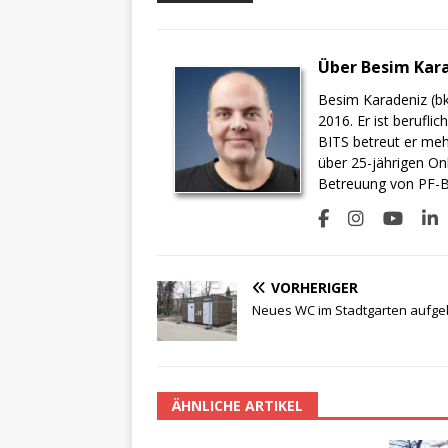
Über Besim Kar
Besim Karadeniz (bk
2016. Er ist berufli
BITS betreut er meh
über 25-jährigen On
Betreuung von PF-BI
VORHERIGER
Neues WC im Stadtgarten aufge
ÄHNLICHE ARTIKEL