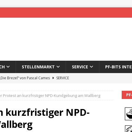
CH
STELLENMARKT
SERVICE
PF-BITS INT
 „Die Brezel“ von Pascal Cames
SERVICE
forzheim-Enz wieder online
STADTLEBEN
PF
r Protest an kurzfristiger NPD-Kundgebung am Wallberg
eichnung des 65. Fasnetsumzugs Dillweißenstein
n kurzfristiger NPD-
]
We’ll be back.
PF-BITS INTERN
allberg
Karadeniz: Der Mann hinter PF-Bits lebt nicht mehr
ALLGEMEIN