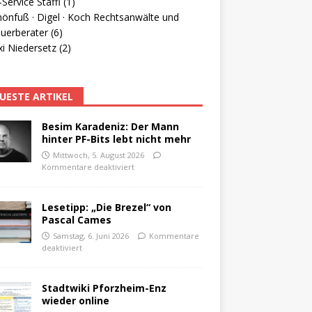
Service Staffl (1)
hönfuß · Digel · Koch Rechtsanwälte und
uerberater (6)
i Niedersetz (2)
UESTE ARTIKEL
Besim Karadeniz: Der Mann
hinter PF-Bits lebt nicht mehr
Mittwoch, 5. August 2026
Kommentare deaktiviert
Lesetipp: „Die Brezel“ von
Pascal Cames
Samstag, 6. Juni 2026
Kommentare
deaktiviert
Stadtwiki Pforzheim-Enz
wieder online