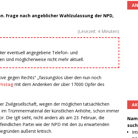
AN
. Frage nach angeblicher Wahlzulassung der NPD,
(Lesezeit:
4
Minuten)
 Hier eventuell angegebene Telefon- und
 sind möglicherweise nicht mehr aktuell.
tiative gegen Rechts“ „fassungslos über den nun noch
mstag
mit dem Andenken der über 17000 Opfer des
r Zivilgesellschaft, wegen der möglichen tatsächlichen
AK
 im Trümmermaterial der künstlichen Anhöhe, schon immer
r. Die IgR sieht, nicht anders als am 23. Februar, die
Namh
feindlichen Partei wie der NPD mit den zu erwartenden
such
gründen äußerst kritisch.
Int