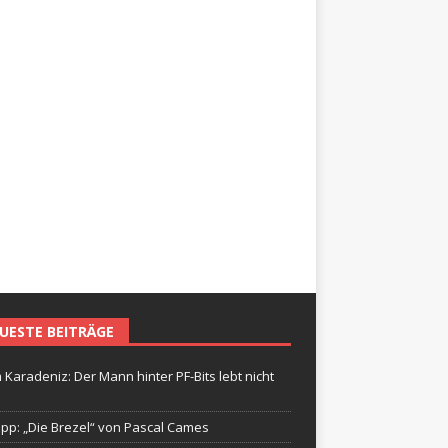
UESTE BEITRÄGE
 Karadeniz: Der Mann hinter PF-Bits lebt nicht
ipp: „Die Brezel“ von Pascal Cames