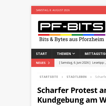
SAMSTAG, 8. AUGUST 2026
START
THEMEN
MITTAGSTIS
[ Samstag, 6. Juni 2026 ]
Lesetipp:
NEUES
[ Freitag, 8. Mai 2026 ]
Stadtwiki P
STARTSEITE
STADTLEBEN
Scharfe
[ Sonntag, 15. Februar 2026 ]
Aufz
VERANSTALTUNGEN
Scharfer Protest a
[ Donnerstag, 11. Dezember 2025 
Kundgebung am W
[ Mittwoch, 5. August 2026 ]
Besim 