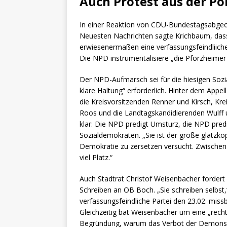
Auch Protest aus der Pol
In einer Reaktion von CDU-Bundestagsabge
Neuesten Nachrichten sagte Krichbaum, dass e
erwiesenermaßen eine verfassungsfeindliiche
Die NPD instrumentalisiere „die Pforzheimer 
Der NPD-Aufmarsch sei für die hiesigen Sozi
klare Haltung“ erforderlich. Hinter dem App
die Kreisvorsitzenden Renner und Kirsch, Kre
Roos und die Landtagskandidierenden Wulff 
klar: Die NPD predigt Umsturz, die NPD pred
Sozialdemokraten. „Sie ist der große glatzkö
Demokratie zu zersetzen versucht. Zwischen 
viel Platz.“
Auch Stadtrat Christof Weisenbacher fordert
Schreiben an OB Boch. „Sie schreiben selbst,“
verfassungsfeindliche Partei den 23.02. mis
Gleichzeitig bat Weisenbacher um eine „rech
Begründung, warum das Verbot der Demonstra