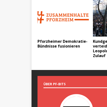
Pforzheimer Demokratie-
Kundge
Bündnisse fusionieren
vertei
Leopold
Zulauf
ÜBER PF-BITS