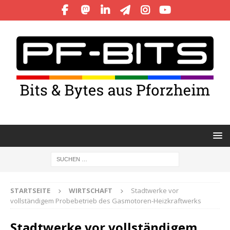
STARTSEITE
WIRTSCHAFT
Stadtwerke vor
vollständigem Probebetrieb des Gasmotoren-Heizkraftwerks
Stadtwerke vor vollständigem