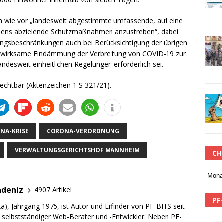
h wie vor „landesweit abgestimmte umfassende, auf eine
hens abzielende Schutzmaßnahmen anzustreben“, dabei
angsbeschränkungen auch bei Berücksichtigung der übrigen
wirksame Eindämmung der Verbreitung von COVID-19 zur
ndesweit einheitlichen Regelungen erforderlich sei.
echtbar (Aktenzeichen 1 S 321/21).
NA-KRISE
CORONA-VERORDNUNG
VERWALTUNGSGERICHTSHOF MANNHEIM
CH
adeniz
4907 Artikel
PF
a), Jahrgang 1975, ist Autor und Erfinder von PF-BITS seit
ch selbstständiger Web-Berater und -Entwickler. Neben PF-