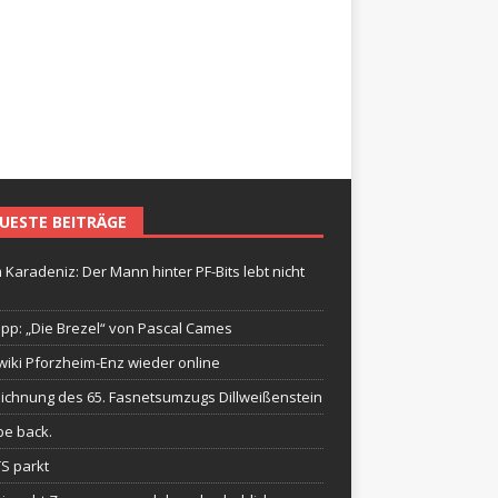
UESTE BEITRÄGE
 Karadeniz: Der Mann hinter PF-Bits lebt nicht
ipp: „Die Brezel“ von Pascal Cames
wiki Pforzheim-Enz wieder online
ichnung des 65. Fasnetsumzugs Dillweißenstein
be back.
TS parkt