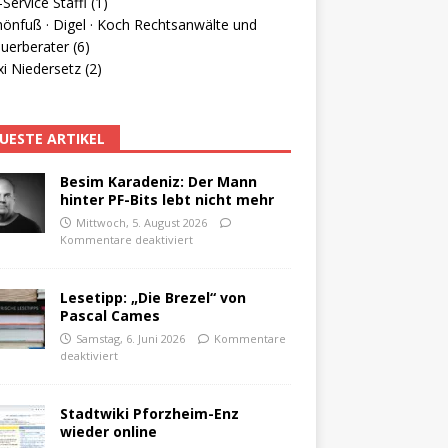
Service Staffl (1)
hönfuß · Digel · Koch Rechtsanwälte und
uerberater (6)
i Niedersetz (2)
UESTE ARTIKEL
Besim Karadeniz: Der Mann
hinter PF-Bits lebt nicht mehr
Mittwoch, 5. August 2026
Kommentare deaktiviert
Lesetipp: „Die Brezel“ von
Pascal Cames
Samstag, 6. Juni 2026
Kommentare
deaktiviert
Stadtwiki Pforzheim-Enz
wieder online