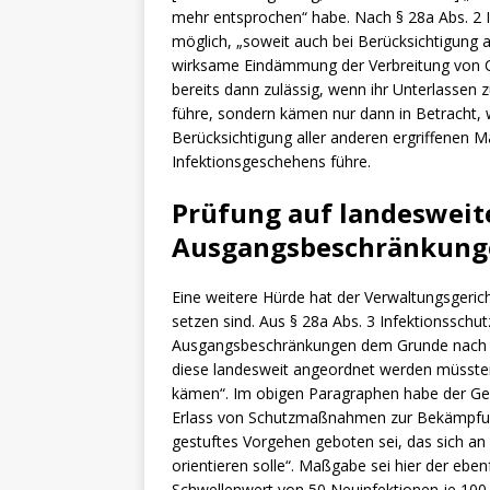
mehr entsprochen“ habe. Nach § 28a Abs. 2 
möglich, „soweit auch bei Berücksichtigung
wirksame Eindämmung der Verbreitung von CO
bereits dann zulässig, wenn ihr Unterlasse
führe, sondern kämen nur dann in Betracht,
Berücksichtigung aller anderen ergriffenen
Infektionsgeschehens führe.
Prüfung auf landesweit
Ausgangsbeschränkung
Eine weitere Hürde hat der Verwaltungsgeri
setzen sind. Aus § 28a Abs. 3 Infektionssch
Ausgangsbeschränkungen dem Grunde nach für
diese landesweit angeordnet werden müssten 
kämen“. Im obigen Paragraphen habe der Ges
Erlass von Schutzmaßnahmen zur Bekämpfung
gestuftes Vorgehen geboten sei, das sich an
orientieren solle“. Maßgabe sei hier der eben
Schwellenwert von 50 Neuinfektionen je 100