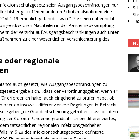
PC-
Infektionsschutzgesetz seien Ausgangsbeschränkungen nur
Sc
 aller bisher getroffenen anderen Schutzmaßnahmen eine
Ste
VID-19 erheblich gefährdet wäre“. Sie seien daher nicht
Tax
n zu irgendwelchen Nachteilen in der Pandemiebekämpfung
 wenn der Verzicht auf Ausgangsbeschränkungen auch unter
 Maßnahmen zu einer wesentlichen Verschlechterung des
NE
e oder regionale
en
chtshof auch gesetzt, wie Ausgangsbeschränkungen zu
utzgesetz ergebe sich, „dass der Verordnungsgeber, wenn er
 erforderlich halte, auch eingehend zu prüfen habe, ob
oder ob insoweit differenziertere Regelungen in Betracht
etzgeber „die Grundentscheidung getroffen, dass bei dem
 der Corona-Pandemie grundsätzlich ein differenziertes,
 dem tatsächlichen regionalen Infektionsgeschehen
falls im § 28 des Infektionsschutzgesetzes definierte
.000 Einwohner innerhalb von sieben Tagen.