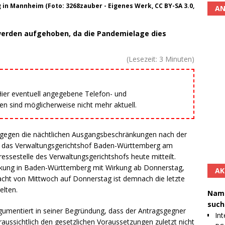
n Mannheim (Foto: 3268zauber - Eigenes Werk, CC BY-SA 3.0,
AN
rden aufgehoben, da die Pandemielage dies
(Lesezeit:
3
Minuten)
 Hier eventuell angegebene Telefon- und
 sind möglicherweise nicht mehr aktuell.
n gegen die nächtlichen Ausgangsbeschränkungen nach der
t das Verwaltungsgerichtshof Baden-Württemberg am
essestelle des Verwaltungsgerichtshofs heute mitteilt.
nkung in Baden-Württemberg mit Wirkung ab Donnerstag,
AK
Nacht von Mittwoch auf Donnerstag ist demnach die letzte
elten.
Namh
such
gumentiert in seiner Begründung, dass der Antragsgegner
Int
raussichtlich den gesetzlichen Voraussetzungen zuletzt nicht