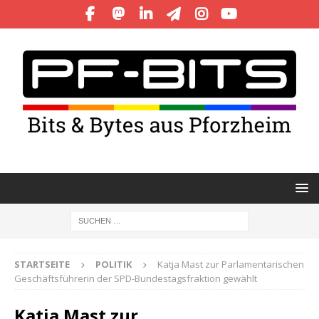
STARTSEITE
POLITIK
Katja Mast zur Parlamentarischen
Geschäftsführerin der SPD-Bundestagsfraktion gewählt
Katja Mast zur