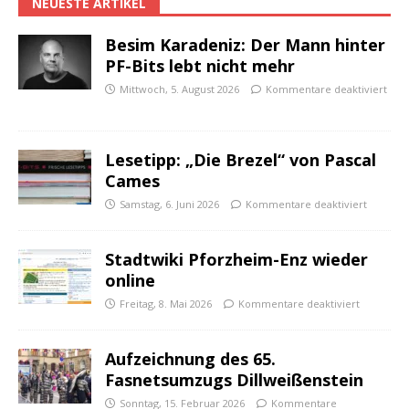
NEUESTE ARTIKEL
Besim Karadeniz: Der Mann hinter
PF-Bits lebt nicht mehr
Mittwoch, 5. August 2026
Kommentare deaktiviert
Lesetipp: „Die Brezel“ von Pascal
Cames
Samstag, 6. Juni 2026
Kommentare deaktiviert
Stadtwiki Pforzheim-Enz wieder
online
Freitag, 8. Mai 2026
Kommentare deaktiviert
Aufzeichnung des 65.
Fasnetsumzugs Dillweißenstein
Sonntag, 15. Februar 2026
Kommentare