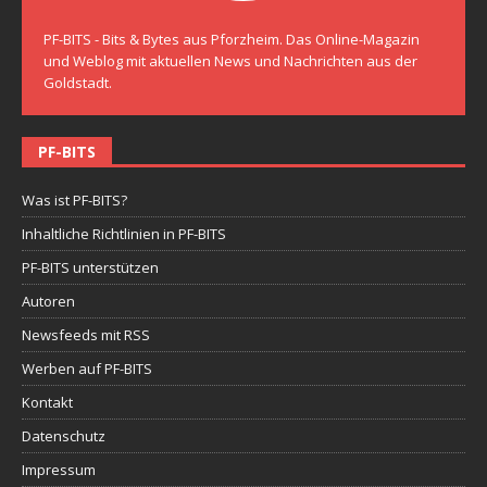
PF-BITS - Bits & Bytes aus Pforzheim. Das Online-Magazin
und Weblog mit aktuellen News und Nachrichten aus der
Goldstadt.
PF-BITS
Was ist PF-BITS?
Inhaltliche Richtlinien in PF-BITS
PF-BITS unterstützen
Autoren
Newsfeeds mit RSS
Werben auf PF-BITS
Kontakt
Datenschutz
Impressum