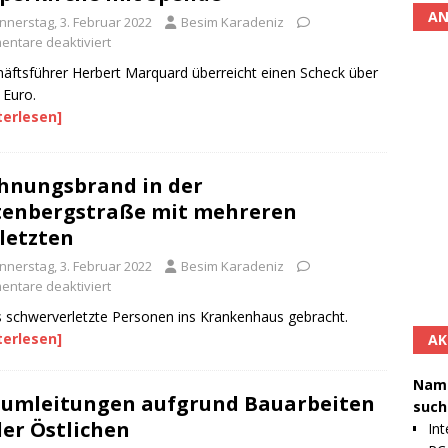
AN
nnerstag, 3. Februar 2022
Besim Karadeniz
ntare deaktiviert
äftsführer Herbert Marquard überreicht einen Scheck über
 Euro.
terlesen]
nungsbrand in der
enbergstraße mit mehreren
letzten
nnerstag, 3. Februar 2022
Besim Karadeniz
ntare deaktiviert
 schwerverletzte Personen ins Krankenhaus gebracht.
terlesen]
AK
Namh
umleitungen aufgrund Bauarbeiten
such
der Östlichen
Int