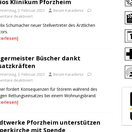
ios Klinikum Pforzheim
nnerstag, 3. Februar 2022
Besim Karadeniz
ntare deaktiviert
elix Schumacher neuer Stellvertreter des Ärztlichen
tors.
terlesen]
germeister Büscher dankt
satzkräften
nnerstag, 3. Februar 2022
Besim Karadeniz
ntare deaktiviert
er fordert Konsequenzen für Störerin während des
igen Rettungseinsatzes bei einem Wohnungsbrand.
terlesen]
dtwerke Pforzheim unterstützen
perkirche mit Spende