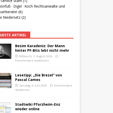
Service Staffl (1)
hönfuß · Digel · Koch Rechtsanwälte und
uerberater (6)
i Niedersetz (2)
UESTE ARTIKEL
Besim Karadeniz: Der Mann
hinter PF-Bits lebt nicht mehr
Mittwoch, 5. August 2026
Kommentare deaktiviert
Lesetipp: „Die Brezel“ von
Pascal Cames
Samstag, 6. Juni 2026
Kommentare
deaktiviert
Stadtwiki Pforzheim-Enz
wieder online