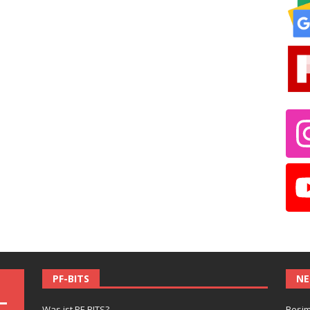
PF-BITS
NE
Was ist PF-BITS?
Besim