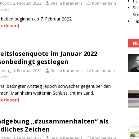
PC-
ttwoch, 2. Februar 2022
Besim Karadeniz
Kommentare
Sc
viert
Ste
beiten beginnen ab 7. Februar 2022.
Tax
terlesen]
NE
eitslosenquote im Januar 2022
sonbedingt gestiegen
enstag, 1. Februar 2022
Besim Karadeniz
Kommentare
viert
nal bedingter Anstieg jedoch schwächer gegenüber den
hren. Mannheim weiterhin Schlusslicht im Land.
terlesen]
ndgebung „#zusammenhalten“ als
edliches Zeichen
enstag, 1. Februar 2022
Besim Karadeniz
Kommentare