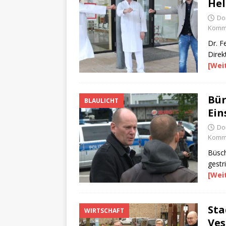
Hel
Do
Komme
Dr. F
Direk
[Wei
Bür
BLAULICHT
Ein
Do
Komme
Büsch
gestr
[Wei
Sta
WIRTSCHAFT
Ves