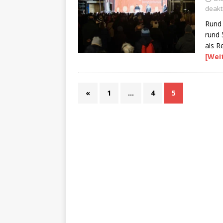
deakti
Rund
rund 
als R
[Wei
«
1
…
4
5