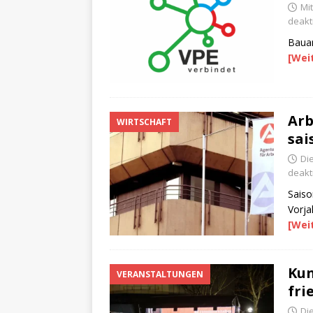
Mi
deakti
Bauar
[Wei
Arb
WIRTSCHAFT
sai
Di
deakti
Saiso
Vorja
[Wei
Ku
VERANSTALTUNGEN
fri
Di