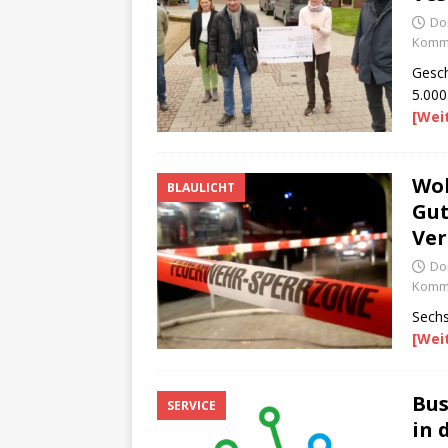
Do
Komme
Gesch
5.000
[Wei
Woh
BLAULICHT
Gut
Ver
Do
Komme
Sechs
[Wei
Bus
SERVICE
in 