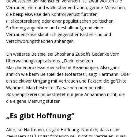
Bewusstsein der Menschen verankert ist. Zwar wollten alle
Vertrauen, niemand wolle aber vertrauen, gerade Menschen,
die beispielsweise den Kontrollverlust fürchten
(Helikoptereltern) oder einer populistischen politischen
Strömung angehören und deshalb aufgrund einer
Vertrauenskrise skeptisch gegenüber Fakten sind und
Verschwörungstheorien anhängen.
Ein weiteres Beispiel sei Shoshana Zuboffs Gedanke vom
Überwachungskapitalismus. „Darin ersetzen
Maschinenprozesse menschliche Beziehungen. Also ganz
ähnlich wie beim Beispiel des Notarztes“, sagt Hartmann. Oder
ein selektiver Umgang mit Vertrauen und Fakten: die gefühlte
Wahrheit. Man bestreitet Tatsachen oder betreibt
Rosinenpickerei und bestreitet nur jene Annahmen nicht, die
die eigene Meinung stützen.
„Es gibt Hoffnung“
Aber, so Hartmann, es gibt Hoffnung. Nämlich, dass es in
gewissem Maß sogar förderlich sei, nicht zu vertrauen, quasi