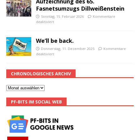
Aufzeichnung des 65.
Fasnetsumzugs Dillweißenstein
Sonntag, 15. Februar 2026
Kommentare
deaktiviert
We’ll be back.
Donnerstag, 11. Dezember 2025
Kommentare
deaktiviert
CHRONOLOGISCHES ARCHIV
PF-BITS IM SOCIAL WEB