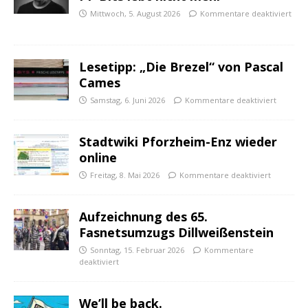
Mittwoch, 5. August 2026
Kommentare deaktiviert
Lesetipp: „Die Brezel“ von Pascal
Cames
Samstag, 6. Juni 2026
Kommentare deaktiviert
Stadtwiki Pforzheim-Enz wieder
online
Freitag, 8. Mai 2026
Kommentare deaktiviert
Aufzeichnung des 65.
Fasnetsumzugs Dillweißenstein
Sonntag, 15. Februar 2026
Kommentare
deaktiviert
We’ll be back.