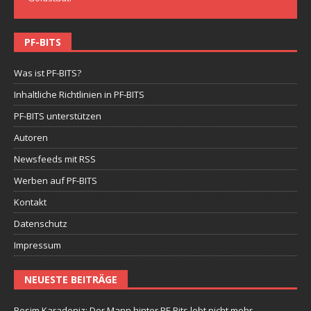
PF-BITS
Was ist PF-BITS?
Inhaltliche Richtlinien in PF-BITS
PF-BITS unterstützen
Autoren
Newsfeeds mit RSS
Werben auf PF-BITS
Kontakt
Datenschutz
Impressum
NEUESTE BEITRÄGE
Besim Karadeniz: Der Mann hinter PF-Bits lebt nicht mehr