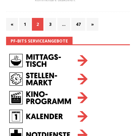
«
1
2
3
…
47
»
PF-BITS SERVICEANGEBOTE