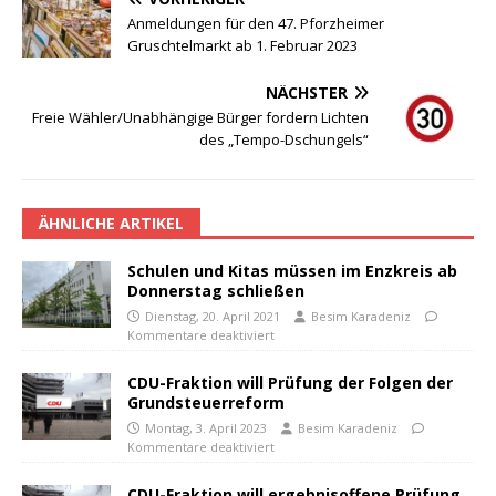
Anmeldungen für den 47. Pforzheimer
Gruschtelmarkt ab 1. Februar 2023
NÄCHSTER
Freie Wähler/Unabhängige Bürger fordern Lichten
des „Tempo-Dschungels“
ÄHNLICHE ARTIKEL
Schulen und Kitas müssen im Enzkreis ab
Donnerstag schließen
Dienstag, 20. April 2021
Besim Karadeniz
Kommentare deaktiviert
CDU-Fraktion will Prüfung der Folgen der
Grundsteuerreform
Montag, 3. April 2023
Besim Karadeniz
Kommentare deaktiviert
CDU-Fraktion will ergebnisoffene Prüfung