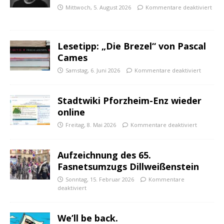
Mittwoch, 5. August 2026
Kommentare deaktiviert
Lesetipp: „Die Brezel“ von Pascal
Cames
Samstag, 6. Juni 2026
Kommentare deaktiviert
Stadtwiki Pforzheim-Enz wieder
online
Freitag, 8. Mai 2026
Kommentare deaktiviert
Aufzeichnung des 65.
Fasnetsumzugs Dillweißenstein
Sonntag, 15. Februar 2026
Kommentare
deaktiviert
We’ll be back.