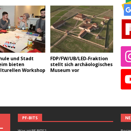
hule und Stadt
FDP/FW/UB/LED-Fraktion
eim bieten
stellt sich archäologisches
ulturellen Workshop
Museum vor
PF-BITS
NE
Was ist PF-BITS?
Besim