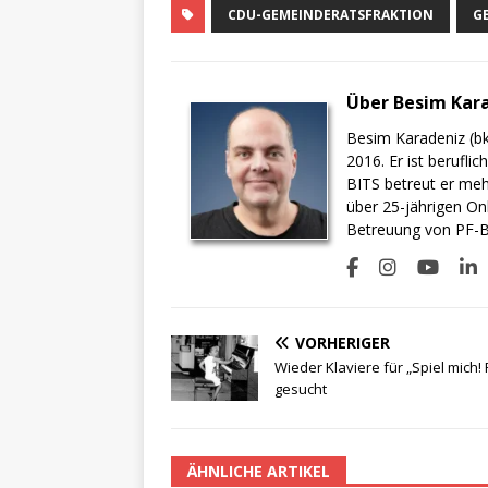
CDU-GEMEINDERATSFRAKTION
G
Über Besim Kar
Besim Karadeniz (bk
2016. Er ist berufli
BITS betreut er meh
über 25-jährigen On
Betreuung von PF-BI
VORHERIGER
Wieder Klaviere für „Spiel mich! 
gesucht
ÄHNLICHE ARTIKEL