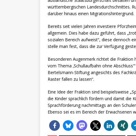
ausländische Staatsbürgerschaft besäßen und
württembergischen Landesdurchschnittes. R
darüber hinaus einen Migrationshintergrund.
Bereits seit vielen Jahren investiere Pforzhe
allgemein. Dies habe dazu geführt, dass „tro
sozialen Bereich aufweist“, diese dennoch ei
stelle man fest, dass die zur Verfügung gestel
Besonderen Augenmerk richtet die Fraktion 
vom Thema ‚Schullaufbahn ohne Abschluss'“ b
Bertelsmann-Stiftung angesichts des Fachkrä
Raster fallen zu lassen“.
Eine Idee der Fraktion sind beispielsweise „
die Kinder sprachlich fördern und damit die 
Sprachförderung nachmittags an den Schulen 
Ebenso sei es im Bereich der Erwachsenen wic