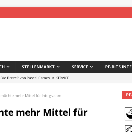
CH
STELLENMARKT
SERVICE
PF-BITS INT
 „Die Brezel“ von Pascal Cames
SERVICE
forzheim-Enz wieder online
STADTLEBEN
PF
möchte mehr Mittel für Integration
eichnung des 65. Fasnetsumzugs Dillweißenstein
te mehr Mittel für
]
We’ll be back.
PF-BITS INTERN
Karadeniz: Der Mann hinter PF-Bits lebt nicht mehr
ALLGEMEIN