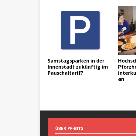
Samstagsparken in der
Hochsc
Innenstadt zukünftig im
Pforzh
Pauschaltarif?
interk
an
ÜBER PF-BITS