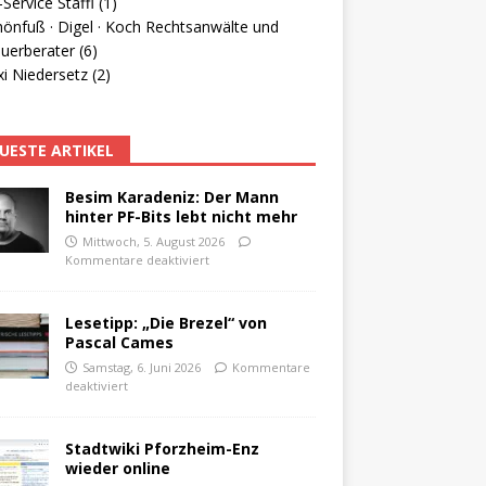
Service Staffl (1)
hönfuß · Digel · Koch Rechtsanwälte und
uerberater (6)
i Niedersetz (2)
UESTE ARTIKEL
Besim Karadeniz: Der Mann
hinter PF-Bits lebt nicht mehr
Mittwoch, 5. August 2026
Kommentare deaktiviert
Lesetipp: „Die Brezel“ von
Pascal Cames
Samstag, 6. Juni 2026
Kommentare
deaktiviert
Stadtwiki Pforzheim-Enz
wieder online