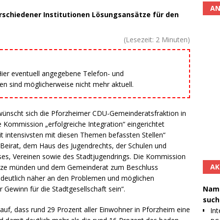
AN
erschiedener Institutionen Lösungsansätze für den
(Lesezeit:
2
Minuten)
 Hier eventuell angegebene Telefon- und
 sind möglicherweise nicht mehr aktuell.
m wünscht sich die Pforzheimer CDU-Gemeinderatsfraktion in
 Kommission „erfolgreiche Integration“ eingerichtet
eit intensivsten mit diesen Themen befassten Stellen“
 Beirat, dem Haus des Jugendrechts, der Schulen und
ises, Vereinen sowie des Stadtjugendrings. Die Kommission
AK
nsätze münden und dem Gemeinderat zum Beschluss
„deutlich näher an den Problemen und möglichen
Namh
 Gewinn für die Stadtgesellschaft sein“.
such
rauf, dass rund 29 Prozent aller Einwohner in Pforzheim eine
Int