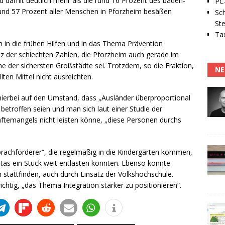
 damit deutlich mehr als die rund 16 Prozent des baden-
PC-
und 57 Prozent aller Menschen in Pforzheim besäßen
Sc
Ste
Tax
im in die frühen Hilfen und in das Thema Prävention
tz der schlechten Zahlen, die Pforzheim auch gerade im
ne der sichersten Großstädte sei. Trotzdem, so die Fraktion,
NE
lten Mittel nicht ausreichten.
hierbei auf den Umstand, dass „Ausländer überproportional
etroffen seien und man sich laut einer Studie der
ftemangels nicht leisten könne, „diese Personen durchs
Sprachförderer“, die regelmäßig in die Kindergärten kommen,
Kitas ein Stück weit entlasten könnten. Ebenso könnte
stattfinden, auch durch Einsatz der Volkshochschule.
htig, „das Thema Integration stärker zu positionieren“.