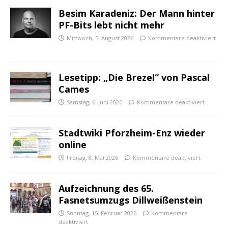
Besim Karadeniz: Der Mann hinter
PF-Bits lebt nicht mehr
Mittwoch, 5. August 2026
Kommentare deaktiviert
Lesetipp: „Die Brezel“ von Pascal
Cames
Samstag, 6. Juni 2026
Kommentare deaktiviert
Stadtwiki Pforzheim-Enz wieder
online
Freitag, 8. Mai 2026
Kommentare deaktiviert
Aufzeichnung des 65.
Fasnetsumzugs Dillweißenstein
Sonntag, 15. Februar 2026
Kommentare
deaktiviert