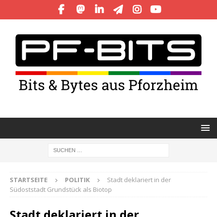
STARTSEITE
POLITIK
Stadt deklariert in der
Südoststadt Grundstück als Biotop
Stadt deklariert in der