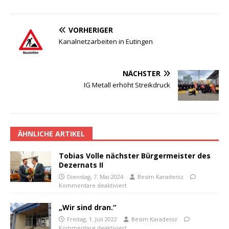
VORHERIGER
Kanalnetzarbeiten in Eutingen
NÄCHSTER
IG Metall erhöht Streikdruck
ÄHNLICHE ARTIKEL
Tobias Volle nächster Bürgermeister des
Dezernats II
Dienstag, 7. Mai 2024
Besim Karadeniz
Kommentare deaktiviert
„Wir sind dran.“
Freitag, 1. Juli 2022
Besim Karadeniz
Kommentare deaktiviert