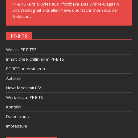
PF-BITS - Bits & Bytes aus Pforzheim. Das Online-Magazin
und Weblog mit aktuellen News und Nachrichten aus der
Goldstadt.
PF-BITS
Was ist PF-BITS?
Inhaltliche Richtlinien in PF-BITS
PF-BITS unterstützen
Autoren
Newsfeeds mit RSS
Werben auf PF-BITS
Kontakt
Datenschutz
Impressum