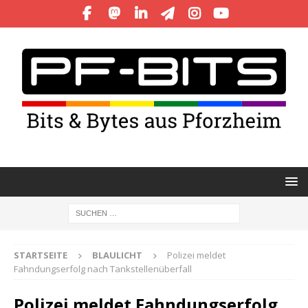
STARTSEITE
BLAULICHT
Polizei meldet
Fahndungserfolg nach Tankstellenüberfall
Polizei meldet Fahndungserfolg