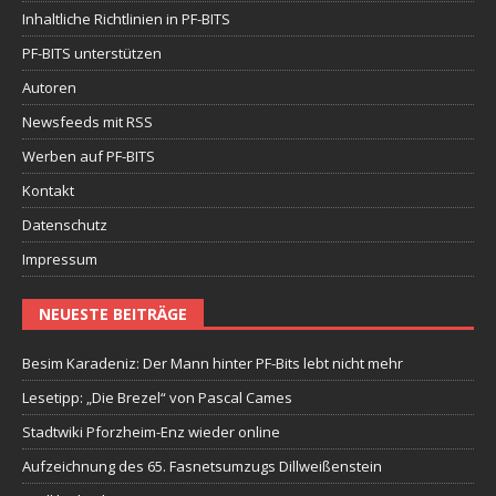
Inhaltliche Richtlinien in PF-BITS
PF-BITS unterstützen
Autoren
Newsfeeds mit RSS
Werben auf PF-BITS
Kontakt
Datenschutz
Impressum
NEUESTE BEITRÄGE
Besim Karadeniz: Der Mann hinter PF-Bits lebt nicht mehr
Lesetipp: „Die Brezel“ von Pascal Cames
Stadtwiki Pforzheim-Enz wieder online
Aufzeichnung des 65. Fasnetsumzugs Dillweißenstein