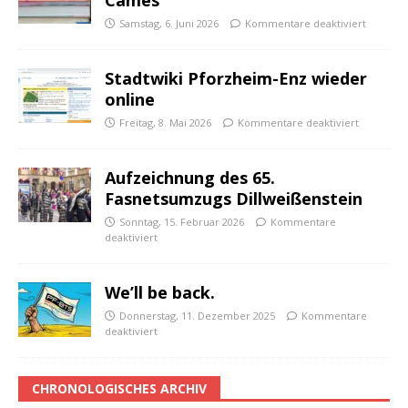
Cames
Samstag, 6. Juni 2026
Kommentare deaktiviert
Stadtwiki Pforzheim-Enz wieder
online
Freitag, 8. Mai 2026
Kommentare deaktiviert
Aufzeichnung des 65.
Fasnetsumzugs Dillweißenstein
Sonntag, 15. Februar 2026
Kommentare
deaktiviert
We’ll be back.
Donnerstag, 11. Dezember 2025
Kommentare
deaktiviert
CHRONOLOGISCHES ARCHIV