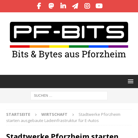
STARTSEITE
WIRTSCHAFT
Stadtwerke Pforzheim
starten ausgebaute Ladeinfrastruktur für E-Autos
Stadtwerke Pforzheim starten