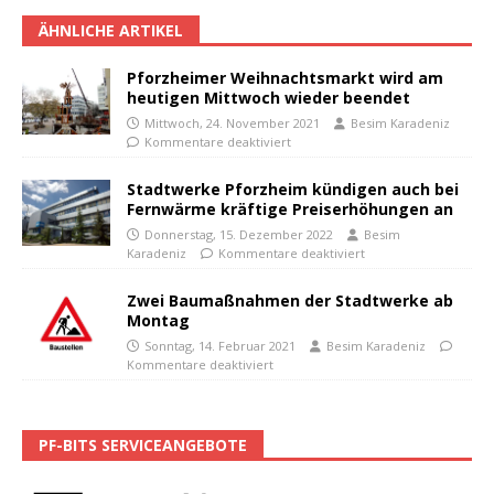
ÄHNLICHE ARTIKEL
Pforzheimer Weihnachtsmarkt wird am
heutigen Mittwoch wieder beendet
Mittwoch, 24. November 2021
Besim Karadeniz
Kommentare deaktiviert
Stadtwerke Pforzheim kündigen auch bei
Fernwärme kräftige Preiserhöhungen an
Donnerstag, 15. Dezember 2022
Besim
Karadeniz
Kommentare deaktiviert
Zwei Baumaßnahmen der Stadtwerke ab
Montag
Sonntag, 14. Februar 2021
Besim Karadeniz
Kommentare deaktiviert
PF-BITS SERVICEANGEBOTE