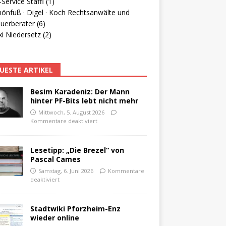
Service Staffl (1)
hönfuß · Digel · Koch Rechtsanwälte und
uerberater (6)
i Niedersetz (2)
UESTE ARTIKEL
Besim Karadeniz: Der Mann
hinter PF-Bits lebt nicht mehr
Mittwoch, 5. August 2026
Kommentare deaktiviert
Lesetipp: „Die Brezel“ von
Pascal Cames
Samstag, 6. Juni 2026
Kommentare
deaktiviert
Stadtwiki Pforzheim-Enz
wieder online