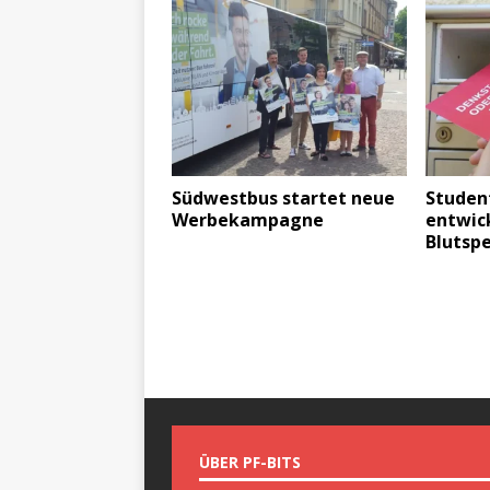
Südwestbus startet neue
Studen
Werbekampagne
entwic
Blutsp
ÜBER PF-BITS