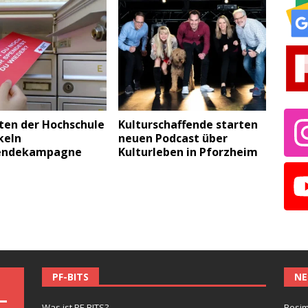
ten der Hochschule
Kulturschaffende starten
keln
neuen Podcast über
endekampagne
Kulturleben in Pforzheim
PF-BITS
NE
Was ist PF-BITS?
Besim