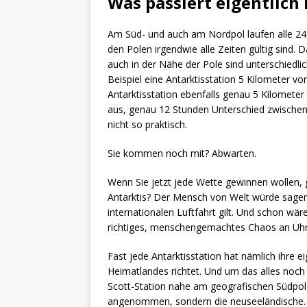
Was passiert eigentlich
Am Süd- und auch am Nordpol laufen alle 24
den Polen irgendwie alle Zeiten gültig sind. D
auch in der Nähe der Pole sind unterschiedli
Beispiel eine Antarktisstation 5 Kilometer v
Antarktisstation ebenfalls genau 5 Kilomete
aus, genau 12 Stunden Unterschied zwischen b
nicht so praktisch.
Sie kommen noch mit? Abwarten.
Wenn Sie jetzt jede Wette gewinnen wollen, gi
Antarktis? Der Mensch von Welt würde sagen, k
internationalen Luftfahrt gilt. Und schon wär
richtiges, menschengemachtes Chaos an Uhr
Fast jede Antarktisstation hat nämlich ihre ei
Heimatlandes richtet. Und um das alles noc
Scott-Station nahe am geografischen Südpol.
angenommen, sondern die neuseeländische. D