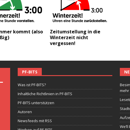
mmer kommt (also
Zeitumstellung in die
ßig)
Winterzeit nicht
vergessen!
PF-BITS
NE
Was ist PF-BITS?
Besim
mehr
Inhaltliche Richtlinien in PF-BITS
Leset
PF-BITS unterstützen
Stadt
Autoren
Aufze
Newsfeeds mit RSS
We’ll 
Werben auf PF-BITS