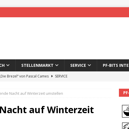
CH
STELLENMARKT
SERVICE
PF-BITS INT
 „Die Brezel“ von Pascal Cames
SERVICE
forzheim-Enz wieder online
STADTLEBEN
PF
de Nacht auf Winterzeit umstellen
eichnung des 65. Fasnetsumzugs Dillweißenstein
acht auf Winterzeit
]
We’ll be back.
PF-BITS INTERN
Karadeniz: Der Mann hinter PF-Bits lebt nicht mehr
ALLGEMEIN