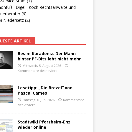
Service Staffl (1)
hönfuß · Digel · Koch Rechtsanwälte und
uerberater (6)
i Niedersetz (2)
UESTE ARTIKEL
Besim Karadeniz: Der Mann
hinter PF-Bits lebt nicht mehr
Mittwoch, 5. August 2026
Kommentare deaktiviert
Lesetipp: „Die Brezel“ von
Pascal Cames
Samstag, 6. Juni 2026
Kommentare
deaktiviert
Stadtwiki Pforzheim-Enz
wieder online