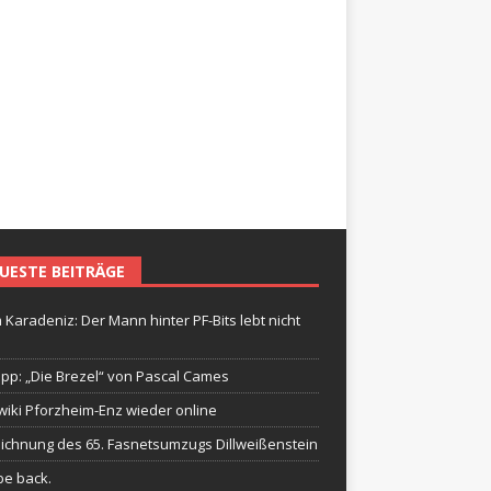
UESTE BEITRÄGE
 Karadeniz: Der Mann hinter PF-Bits lebt nicht
ipp: „Die Brezel“ von Pascal Cames
wiki Pforzheim-Enz wieder online
ichnung des 65. Fasnetsumzugs Dillweißenstein
be back.