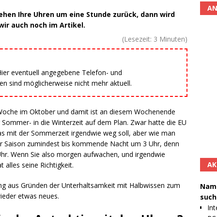
AN
ehen Ihre Uhren um eine Stunde zurück, dann wird
ir auch noch im Artikel.
(Lesezeit:
3
Minuten)
 Hier eventuell angegebene Telefon- und
 sind möglicherweise nicht mehr aktuell.
en Woche im Oktober und damit ist an diesem Wochenende
er Sommer- in die Winterzeit auf dem Plan. Zwar hatte die EU
as mit der Sommerzeit irgendwie weg soll, aber wie man
ieser Saison zumindest bis kommende Nacht um 3 Uhr, denn
 Uhr. Wenn Sie also morgen aufwachen, und irgendwie
AK
 alles seine Richtigkeit.
ung aus Gründen der Unterhaltsamkeit mit Halbwissen zum
Namh
wieder etwas neues.
such
Int