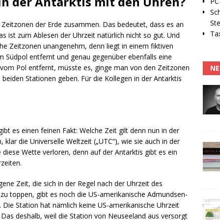
 in der Antarktis mit den Uhren?
PC-
Sc
Ste
 Zeitzonen der Erde zusammen. Das bedeutet, dass es an
Tax
as ist zum Ablesen der Uhrzeit natürlich nicht so gut. Und
che Zeitzonen unangenehm, denn liegt in einem fiktiven
om Südpol entfernt und genau gegenüber ebenfalls eine
r vom Pol entfernt, müsste es, ginge man von den Zeitzonen
NE
eiden Stationen geben. Für die Kollegen in der Antarktis
bt es einen feinen Fakt: Welche Zeit gilt denn nun in der
lar die Universelle Weltzeit („UTC“), wie sie auch in der
e diese Wette verloren, denn auf der Antarktis gibt es ein
zeiten.
gene Zeit, die sich in der Regel nach der Uhrzeit des
h zu toppen, gibt es noch die US-amerikanische Admundsen-
 Die Station hat nämlich keine US-amerikanische Uhrzeit
as deshalb, weil die Station von Neuseeland aus versorgt