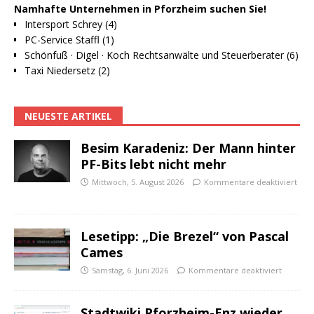
Namhafte Unternehmen in Pforzheim suchen Sie!
Intersport Schrey (4)
PC-Service Staffl (1)
Schönfuß · Digel · Koch Rechtsanwälte und Steuerberater (6)
Taxi Niedersetz (2)
NEUESTE ARTIKEL
Besim Karadeniz: Der Mann hinter
PF-Bits lebt nicht mehr
Mittwoch, 5. August 2026
Kommentare deaktiviert
Lesetipp: „Die Brezel“ von Pascal
Cames
Samstag, 6. Juni 2026
Kommentare deaktiviert
Stadtwiki Pforzheim-Enz wieder