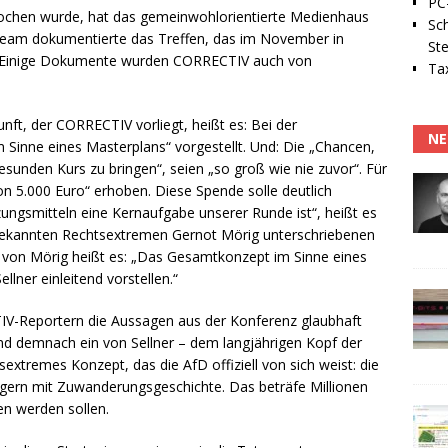
PC-
rochen wurde, hat das gemeinwohlorientierte Medienhaus
Sc
eam dokumentierte das Treffen, das im November in
Ste
t. Einige Dokumente wurden CORRECTIV auch von
Tax
ft, der CORRECTIV vorliegt, heißt es: Bei der
NE
 Sinne eines Masterplans“ vorgestellt. Und: Die „Chancen,
sunden Kurs zu bringen“, seien „so groß wie nie zuvor“. Für
n 5.000 Euro“ erhoben. Diese Spende solle deutlich
ngsmitteln eine Kernaufgabe unserer Runde ist“, heißt es
kannten Rechtsextremen Gernot Mörig unterschriebenen
n von Mörig heißt es: „Das Gesamtkonzept im Sinne eines
llner einleitend vorstellen.“
V-Reportern die Aussagen aus der Konferenz glaubhaft
d demnach ein von Sellner – dem langjährigen Kopf der
xtremes Konzept, das die AfD offiziell von sich weist: die
gern mit Zuwanderungsgeschichte. Das beträfe Millionen
en werden sollen.