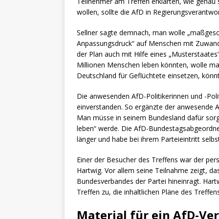
Teilnehmer am Treffen erklärten, wie genau 
wollen, sollte die AfD in Regierungsverantwo
Sellner sagte demnach, man wolle „maßgesc
Anpassungsdruck“ auf Menschen mit Zuwand
der Plan auch mit Hilfe eines „Musterstaates“
Millionen Menschen leben könnten, wolle m
Deutschland für Geflüchtete einsetzen, könnt
Die anwesenden AfD-Politikerinnen und -Poli
einverstanden. So ergänzte der anwesende A
Man müsse in seinem Bundesland dafür sorgen
leben“ werde. Die AfD-Bundestagsabgeordnete 
länger und habe bei ihrem Parteieintritt sel
Einer der Besucher des Treffens war der pers
Hartwig. Vor allem seine Teilnahme zeigt, da
Bundesverbandes der Partei hineinragt. Har
Treffen zu, die inhaltlichen Pläne des Treffens
Material für ein AfD-Ve