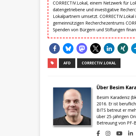
CORRECTIV.Lokal, einem Netzwerk für Lok
datengetriebene und investigative Reche
Lokalpartnern umsetzt. CORRECTIV.Lokal i
gemeinnützigen Recherchezentrums CORRE
Spenden von Bürgern und Stiftungen finan
AFD
CORRECTIV.LOKAL
Über Besim Kar
Besim Karadeniz (bk
2016. Er ist berufli
BITS betreut er meh
über 25-jährigen On
Betreuung von PF-BI