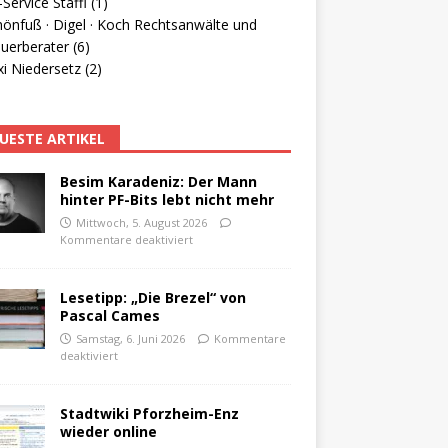
Service Staffl (1)
hönfuß · Digel · Koch Rechtsanwälte und
uerberater (6)
i Niedersetz (2)
UESTE ARTIKEL
Besim Karadeniz: Der Mann
hinter PF-Bits lebt nicht mehr
Mittwoch, 5. August 2026
Kommentare deaktiviert
Lesetipp: „Die Brezel“ von
Pascal Cames
Samstag, 6. Juni 2026
Kommentare
deaktiviert
Stadtwiki Pforzheim-Enz
wieder online