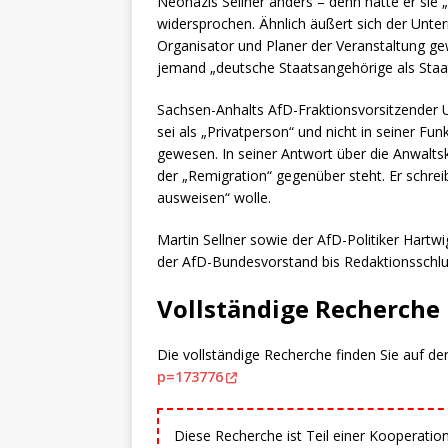
Neonazis Sellner anders – denn hätte er sie
widersprochen. Ähnlich äußert sich der Unter
Organisator und Planer der Veranstaltung g
jemand „deutsche Staatsangehörige als Staat
Sachsen-Anhalts AfD-Fraktionsvorsitzender U
sei als „Privatperson“ und nicht in seiner Fu
gewesen. In seiner Antwort über die Anwalts
der „Remigration“ gegenüber steht. Er schrei
ausweisen“ wolle.
Martin Sellner sowie der AfD-Politiker Hart
der AfD-Bundesvorstand bis Redaktionsschlus
Vollständige Recherche
Die vollständige Recherche finden Sie auf de
p=173776
Diese Recherche ist Teil einer Kooperatio