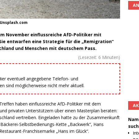
AN
ia Unsplash.com
im November einflussreiche AfD-Politiker mit
Sie entwarfen eine Strategie für die „Remigration“
schland und Menschen mit deutschem Pass.
(Lesezeit:
6
Minuten)
 Hier eventuell angegebene Telefon- und
 sind möglicherweise nicht mehr aktuell.
 Treffen haben einflussreiche AfD-Politiker mit dem
AK
und privaten Unterstützern über einen Masterplan beraten:
schland vertreiben. Eingeladen hatte zu der Zusammenkunft
Namh
r Bäckerei-Selbstbedienungs-Kette „Backwerk“, Hans
such
r Restaurant-Franchisemarke „Hans im Glück“.
Int