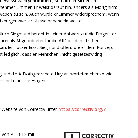
 „bewusst wahrgenommen“, so hätte er sicherlich
nehmer Limmer. Er weist darauf hin, anders als Mörig nicht
ewesen zu sein. Auch würde er „immer widersprechen“, wenn
sbürger zweiter Klasse behandeln wollte“.
lrich Siegmund betont in seiner Antwort auf die Fragen, er
nktion als Abgeordneter für die AfD bei dem Treffen
kanzlei Höcker lässt Siegmund offen, wie er dem Konzept
bt lediglich, dass er Menschen „nicht gesetzeswidrig
wig und die AfD-Abgeordnete Huy antworteten ebenso wie
s nicht auf die Fragen.
r Website von Correctiv unter
https://correctiv.org/?
n von PF-BITS mit