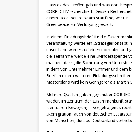
Dass es das Treffen gab und was dort besp
CORRECTIV recherchiert. Dessen Recherchet
einem Hotel bei Potsdam stattfand, vor Or
Greenpeace zur Verfügung gestellt.
In einem Einladungsbrief für die Zusammenkun
Veranstaltung werde ein „Strategiekonzept im
unser Land wieder auf einen normalen und ge
die Teilnahme werde eine „Mindestspende vo
machen, dass „die Sammlung von Unterstützu
in dem von Unternehmer Limmer und dem be
Brief. In einem weiteren Einladungsschreibe
Masterplans wird kein Geringerer als Martin Se
Mehrere Quellen gaben gegenüber CORRECTI
wieder. Im Zentrum der Zusammenkunft stan
Identitären Bewegung – vorgetragenes rechtse
„Remigration“ auch von deutschen Staatsbür
von Menschen, die aus Deutschland vertrieb