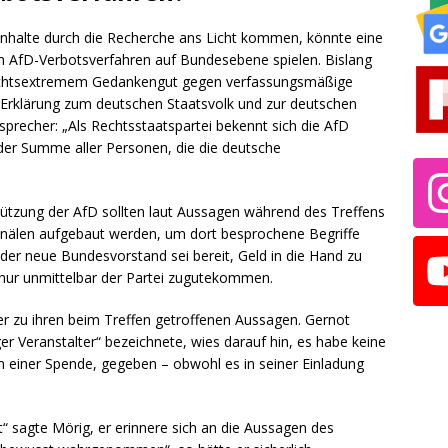
nhalte durch die Recherche ans Licht kommen, könnte eine
ein AfD-Verbotsverfahren auf Bundesebene spielen. Bislang
 rechtsextremem Gedankengut gegen verfassungsmäßige
n „Erklärung zum deutschen Staatsvolk und zur deutschen
sprecher: „Als Rechtsstaatspartei bekennt sich die AfD
der Summe aller Personen, die die deutsche
ützung der AfD sollten laut Aussagen während des Treffens
Kanälen aufgebaut werden, um dort besprochene Begriffe
der neue Bundesvorstand sei bereit, Geld in die Hand zu
nur unmittelbar der Partei zugutekommen.
r zu ihren beim Treffen getroffenen Aussagen. Gernot
iger Veranstalter“ bezeichnete, wies darauf hin, es habe keine
 einer Spende, gegeben – obwohl es in seiner Einladung
sagte Mörig, er erinnere sich an die Aussagen des