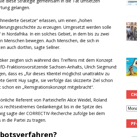
sie diese Strategie gemeinsam in die Tat umsetzen
rtung gelangen.
hneiderte Gesetze“ erlassen, um einen „hohen
erungsgeschichte zu erzeugen. Umgesetzt werden solle
 in Nordafrika. In ein solches Gebiet, in dem bis zu zwei
an Menschen bewegen. Auch Menschen, die sich in
en auch dorthin, sagte Sellner.
tiker zeigten sich während des Treffens mit dem Konzept
fD-Fraktionsvorsitzende Sachsen-Anhalts, Ulrich Siegmund:
, dass es „für dieses Klientel möglichst unattraktiv zu
Gerrit Huy sagte, sie verfolge das skizzierte Ziel schon
bst schon ein „Remigrationskonzept mitgebracht“.
CH
önliche Referent von Parteichefin Alice Weidel, Roland
ss rechtsextremes Gedankengut bis in die Spitze des
twig sagte der CORRECTIV-Recherche zufolge bei dem
 in die Partei zu tragen.
PF
rbotsverfahren?