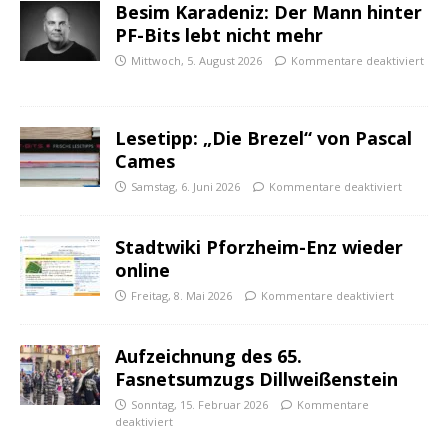
Besim Karadeniz: Der Mann hinter
PF-Bits lebt nicht mehr
Mittwoch, 5. August 2026
Kommentare deaktiviert
Lesetipp: „Die Brezel“ von Pascal
Cames
Samstag, 6. Juni 2026
Kommentare deaktiviert
Stadtwiki Pforzheim-Enz wieder
online
Freitag, 8. Mai 2026
Kommentare deaktiviert
Aufzeichnung des 65.
Fasnetsumzugs Dillweißenstein
Sonntag, 15. Februar 2026
Kommentare
deaktiviert